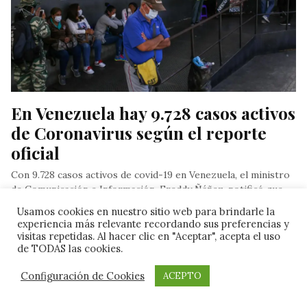
En Venezuela hay 9.728 casos activos 
de Coronavirus según el reporte 
oficial
Con 9.728 casos activos de covid-19 en Venezuela, el ministro
de Comunicación e Información, Freddy Ñáñez, notificó que
en las…
Usamos cookies en nuestro sitio web para brindarle la
experiencia más relevante recordando sus preferencias y
Por Dignora Zea
/ Venezuela
, Agosto 19, 2021
visitas repetidas. Al hacer clic en "Aceptar", acepta el uso
de TODAS las cookies.
Configuración de Cookies
ACEPTO