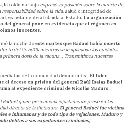
s, la tolda naranja
expresó su posición sobre la muerte de
 responsabilidad sobre la vida
, salud e integridad de
tad, es netamente atribuida al Estado.
La organización
to del general pone en evidencia que el régimen es
olanos inocentes.
formó la noche de
este martes que Baduel había muerto
ducto del Covid19: mientras se le aplicaban los cuidados
a primera dosis de la vacuna… Transmitimos nuestras
.
nmediatas de la comunidad democrática.
El líder
e el deceso en prisión del general Raúl Isaías Baduel
suma al expediente criminal de Nicolás Maduro
.
l Baduel quien permanecía injustamente preso en las
ad directa de la dictadura.
El general Baduel fue víctima
eles e inhumanos y de todo tipo de vejaciones. Maduro y
do delitos a sus expedientes criminales;