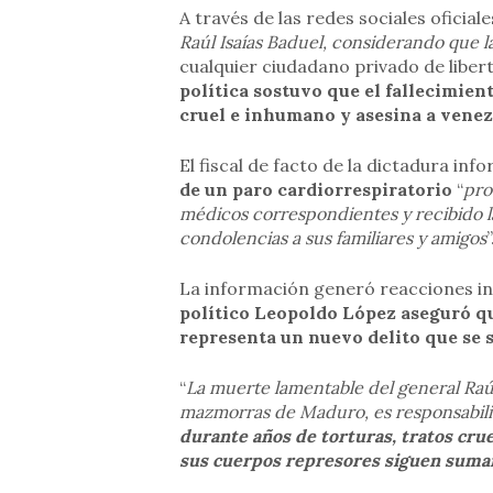
A través de las redes sociales oficiale
Raúl Isaías Baduel, considerando que la
cualquier ciudadano privado de liber
política sostuvo que el fallecimien
cruel e inhumano y asesina a venez
El fiscal de facto de la dictadura in
de un paro cardiorrespiratorio
“
pro
médicos correspondientes y recibido l
condolencias a sus familiares y amigos
”
La información generó reacciones i
político Leopoldo López aseguró qu
representa un nuevo delito que se 
“
La muerte lamentable del general Raú
mazmorras de Maduro, es responsabilid
durante años de torturas, tratos cru
sus cuerpos represores siguen suman