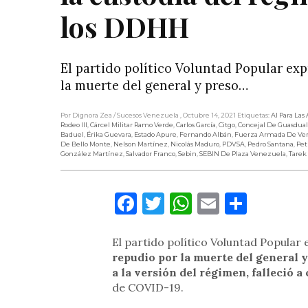
los DDHH
El partido político Voluntad Popular ex
la muerte del general y preso…
Por Dignora Zea
/ Sucesos Venezuela
, Octubre 14, 2021
Etiquetas:
AI Para Las
Rodeo III
,
Cárcel Militar Ramo Verde
,
Carlos García
,
Citgo
,
Concejal De Guasdual
Baduel
,
Érika Guevara
,
Estado Apure
,
Fernando Albán
,
Fuerza Armada De Ve
De Bello Monte
,
Nelson Martínez
,
Nicolás Maduro
,
PDVSA
,
Pedro Santana
,
Pet
González Martínez
,
Salvador Franco
,
Sebin
,
SEBIN De Plaza Venezuela
,
Tarek
Facebook
Twitter
WhatsApp
Email
Compa
El partido político Voluntad Popular
repudio por la muerte del general y
a la versión del régimen, falleció a
de COVID-19.