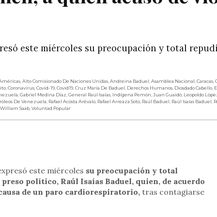
presó este miércoles su preocupación y total repud
 Américas
,
Alto Comisionado De Naciones Unidas
,
Andreina Baduel
,
Asamblea Nacional
,
Caracas
,
ito
,
Coronavirus
,
Covid-19
,
Covid19
,
Cruz María De Baduel
,
Derechos Humanos
,
Diosdado Cabello
,
E
nezuela
,
Gabriel Medina Díaz
,
General Raúl Isaías
,
Indígena Pemón
,
Juan Guaidó
,
Leopoldo Lópe
róleos De Venezuela
,
Rafael Acosta Arévalo
,
Rafael Arreaza Soto
,
Raúl Baduel
,
Raúl Isaías Baduel
,
R
 William Saab
,
Voluntad Popular
rtir
 expresó este miércoles
su preocupación y total
 preso político, Raúl Isaías Baduel, quien, de acuerdo
 causa de un paro cardiorespiratorio,
tras contagiarse