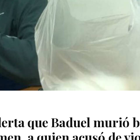
lerta que Baduel murió b
imen, a quien acusó de vi