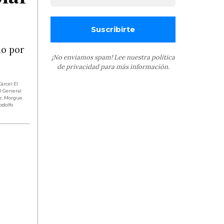
io por
¡No enviamos spam! Lee nuestra
política
de privacidad
para más información.
Cárcel El
l General
z
,
Morgue
odolfo