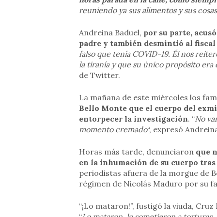
reuniendo ya sus alimentos y sus cosas
Andreina Baduel,
por su parte, acusó
padre y también desmintió al fiscal
falso que tenía COVID-19. Él nos reiter
la tiranía y que su único propósito era
de Twitter.
La mañana de este miércoles los fami
Bello Monte que el cuerpo del exmi
entorpecer la investigación
. “
No vam
momento cremado
“, expresó Andrein
Horas más tarde, denunciaron
que n
en la inhumación de su cuerpo tras
periodistas afuera de la morgue de B
régimen de Nicolás Maduro por su fa
“¡Lo mataron!”, fustigó la viuda, Cruz
“
Lo mataron, lo sometieron a torturas, 