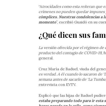
“A
trocidades como esta reiteran que e
crímenes no pueden quedar impunes y 
cómplices. Nuestras condolencias a la 
momento
”, escribió Guaidó en su cue
¿Qué dicen sus fam
La versión ofrecida por el régimen de
producto del contagio de COVID-19,
f
general.
Cruz María de Baduel, viuda del genera
es verdad. A él cuando lo sacaron de 
semana antes de sacarlo de ‘La Tumba’
entrevista con EVTV.
Explicó que las hijas de Baduel pudie
estaba preparando todo para ir esta
horas parada en la calle, como siempr