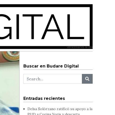
Venezolanos al día
Buscar en Budare Digital
Entradas recientes
Delsa Solórzano ratificó su apoyo a la
PUD a Corina Yoris y descarta