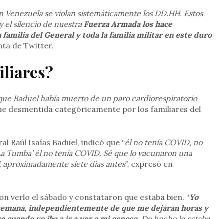
n Venezuela se violan sistemáticamente los DD.HH. Estos
el silencio de nuestra
Fuerza Armada los hace
familia del General y toda la familia militar en este duro
nta de Twitter.
iliares?
 que Baduel había muerto de un paro cardiorespiratorio
ue desmentida categóricamente por los familiares del
l Raúl Isaías Baduel, indicó que “
él no tenía COVID, no
‘La Tumba’ él no tenía COVID. Sé que lo vacunaron una
, aproximadamente siete días antes
”, expresó en
ron verlo el sábado y constataron que estaba bien. “
Yo
 semana, independientemente de que me dejaran horas y
e cuando yo iba a ir a ver a mi esposo
. De hecho le estaba