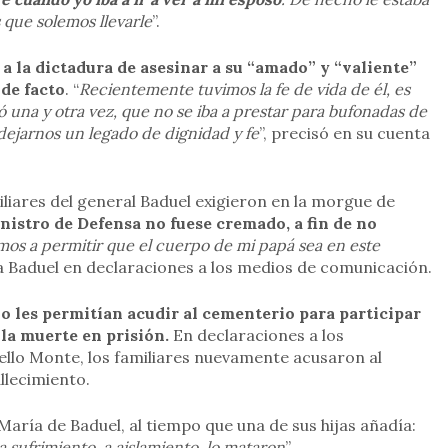
 que solemos llevarle
”.
 a la dictadura de asesinar a su “amado” y “valiente”
 de facto
. “
Recientemente tuvimos la fe de vida de él, es
ó una y otra vez, que no se iba a prestar para bufonadas de
 dejarnos un legado de dignidad y fe
”, precisó en su cuenta
liares del general Baduel exigieron en la morgue de
nistro de Defensa no fuese cremado, a fin de no
os a permitir que el cuerpo de mi papá sea en este
a Baduel en declaraciones a los medios de comunicación.
o les permitían acudir al cementerio para participar
 la muerte en prisión.
En declaraciones a los
ello Monte, los familiares nuevamente acusaron al
llecimiento.
 María de Baduel, al tiempo que una de sus hijas añadía:
a sufrimiento, a aislamiento, lo mataron
”.