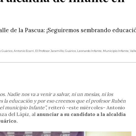
Valle de la Pascua: ¡Seguiremos sembrando educaci
n Guárico
,
Antonio Ecarri
,
El Profesor Jaramillo
,
Guárico
,
Leonardo Infante
,
Municipio Infante
,
Vall
rtir
Nadie nos va a venir a salvar, ni un mesías, ni los
 es la educación y por eso creemos que el profesor Rubén
el municipio Infante”,
reiteró -este miércoles- Antonio
nza del Lápiz, al
anunciar a su candidato a la alcaldía
Guárico.