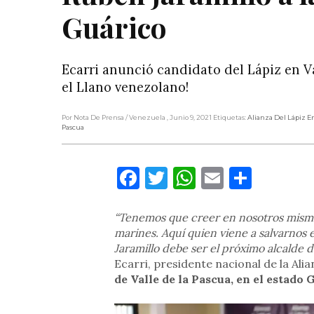
Guárico
Ecarri anunció candidato del Lápiz en 
el Llano venezolano!
Por Nota De Prensa
/ Venezuela
, Junio 9, 2021
Etiquetas:
Alianza Del Lápiz E
Pascua
Facebook
Twitter
WhatsApp
Email
Compa
“Tenemos que creer en nosotros mismos. 
marines. Aquí quien viene a salvarnos
Jaramillo debe ser el próximo alcalde d
Ecarri, presidente nacional de la Alia
de Valle de la Pascua, en el estado 