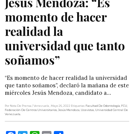
Jesús Mendoza: “Es
momento de hacer
realidad la
universidad que tanto
soñamos”
“Es momento de hacer realidad la universidad
que tanto soñamos”, declaró la mañana de este
miércoles Jesús Mendoza, candidato a…
Por Nota De Prensa
/ Venezuela
, Mayo 26, 2022
Etiquetas:
Facultad De Odontología
,
FCU
,
Federación De Centros Universitarios
,
Jesús Mendoza
,
Ucevistas
,
Universidad Central De
Venezuela.