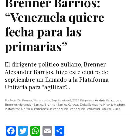
Brenner Barrios:
“Venezuela quiere
fecha para las
primarias”
El dirigente político zuliano, Brenner
Alexander Barrios, hizo este cuatro de
septiembre un llamado a la Plataforma
Unitaria para “agilizar”…
Por Nota De Prensa
/ Venezuela
, Septiembre 6, 2022
Etiquetas:
Andrés Velazquez
,
Brenner Alexander Barrios
,
Brenner Barrios
,
Caracas
,
Delsa Solórzano
,
Nicolás Maduro
,
Plataforma Unitaria
,
Primarias En Venezuela
,
Venezuela
,
Voluntad Popular
,
Zulia
Facebook
Twitter
WhatsApp
Email
Compartir