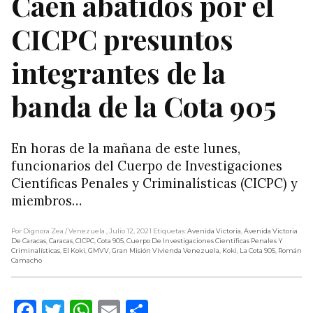
Caen abatidos por el
CICPC presuntos
integrantes de la
banda de la Cota 905
En horas de la mañana de este lunes,
funcionarios del Cuerpo de Investigaciones
Científicas Penales y Criminalísticas (CICPC) y
miembros…
Por Dignora Zea
/ Venezuela
, Julio 12, 2021
Etiquetas:
Avenida Victoria
,
Avenida Victoria
De Caracas
,
Caracas
,
CICPC
,
Cota 905
,
Cuerpo De Investigaciones Científicas Penales Y
Criminalísticas
,
El Koki
,
GMVV
,
Gran Misión Vivienda Venezuela
,
Koki
,
La Cota 905
,
Román
Camacho
Facebook
Twitter
WhatsApp
Email
Compartir