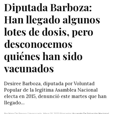
Diputada Barboza:
Han llegado algunos
lotes de dosis, pero
desconocemos
quiénes han sido
vacunados
Desiree Barboza, diputada por Voluntad
Popular de la legítima Asamblea Nacional
electa en 2015, denunció este martes que han
llegado…
Por Nota De Prensa
/ Venezuela
, Mayo 25, 2021
Etiquetas:
Acuerdo De Salvación Nacional
,