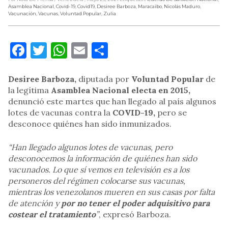
Asamblea Nacional
,
Covid-19
,
Covid19
,
Desiree Barboza
,
Maracaibo
,
Nicolás Maduro
,
Vacunación
,
Vacunas
,
Voluntad Popular
,
Zulia
Facebook
Twitter
WhatsApp
Email
Compartir
Desiree Barboza,
diputada por
Voluntad Popular
de
la legítima
Asamblea Nacional electa en 2015,
denunció este martes que han llegado al país algunos
lotes de vacunas contra la
COVID-19,
pero se
desconoce quiénes han sido inmunizados.
“Han llegado algunos lotes de vacunas, pero
desconocemos la información de quiénes han sido
vacunados. Lo que sí vemos en televisión es a los
personeros del régimen colocarse sus vacunas,
mientras los venezolanos mueren en sus casas por falta
de atención y
por no tener el poder adquisitivo para
costear el tratamiento
”
, expresó Barboza.