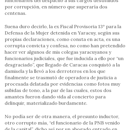
funcionarios del despacho a sus cargos destituidos
por corrupción, en número que superaría dos
centenas.
Suena duro decirlo, la ex Fiscal Provisoria 13° para la
Defensa de la Mujer detenida en Yaracuy, según sus
propias declaraciones, como consta en acta, es una
corrupta convicta y confesa, no como han pretendido
hacer ver algunos de mis colegas yaracuyanos y
funcionarios judiciales, que fue inducida a ello por “un
desgraciado”, que llegado de Caracas conquistó a la
damisela y la llevó a los derroteros en los que
finalmente se trasmutó de operadora de justicia a
procesada delatada por evidencias como fotos muy
subidas de tono, a la par de las cuales, estos dos
amantes fueron dando vida al concierto para
delinquir, materializado burdamente.
No podía ser de otra manera, el presunto inductor,
otro corrupto más, “el funcionario de la PNB venido
de la capital”, dicho así por un abogado entrado en