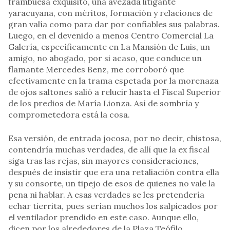
frambuesa exquisito, una avezada litigante
yaracuyana, con méritos, formación y relaciones de
gran valía como para dar por confiables sus palabras.
Luego, en el devenido a menos Centro Comercial La
Galería, específicamente en La Mansión de Luis, un
amigo, no abogado, por si acaso, que conduce un
flamante Mercedes Benz, me corroboró que
efectivamente en la trama espetada por la morenaza
de ojos saltones salió a relucir hasta el Fiscal Superior
de los predios de María Lionza. Así de sombría y
comprometedora está la cosa.
Esa versión, de entrada jocosa, por no decir, chistosa,
contendría muchas verdades, de allí que la ex fiscal
siga tras las rejas, sin mayores consideraciones,
después de insistir que era una retaliación contra ella
y su consorte, un tipejo de esos de quienes no vale la
pena ni hablar. A esas verdades se les pretendería
echar tierrita, pues serían muchos los salpicados por
el ventilador prendido en este caso. Aunque ello,
dicen por los alrededores de la Plaza Teófilo