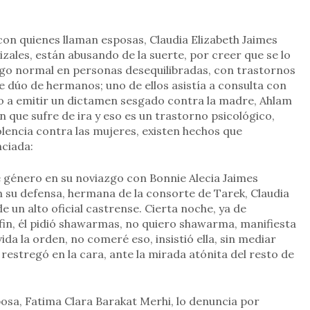
 con quienes llaman esposas, Claudia Elizabeth Jaimes
zales, están abusando de la suerte, por creer que se lo
lgo normal en personas desequilibradas, con trastornos
te dúo de hermanos; uno de ellos asistía a consulta con
do a emitir un dictamen sesgado contra la madre, Ahlam
n que sufre de ira y eso es un trastorno psicológico,
olencia contra las mujeres, existen hechos que
ciada:
e género en su noviazgo con Bonnie Alecia Jaimes
 su defensa, hermana de la consorte de Tarek, Claudia
 un alto oficial castrense. Cierta noche, ya de
fin, él pidió shawarmas, no quiero shawarma, manifiesta
rvida la orden, no comeré eso, insistió ella, sin mediar
restregó en la cara, ante la mirada atónita del resto de
posa, Fatima Clara Barakat Merhi, lo denuncia por