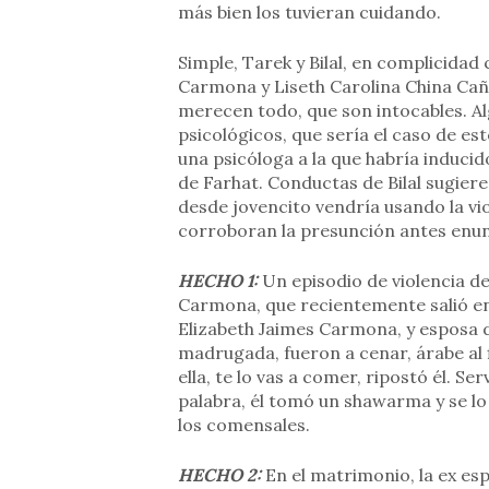
más bien los tuvieran cuidando.
Simple, Tarek y Bilal, en complicidad
Carmona y Liseth Carolina China Cañi
merecen todo, que son intocables. A
psicológicos, que sería el caso de es
una psicóloga a la que habría induci
de Farhat. Conductas de Bilal sugiere
desde jovencito vendría usando la vi
corroboran la presunción antes enun
HECHO 1:
Un episodio de violencia d
Carmona, que recientemente salió en
Elizabeth Jaimes Carmona, y esposa de
madrugada, fueron a cenar, árabe al 
ella, te lo vas a comer, ripostó él. Se
palabra, él tomó un shawarma y se lo 
los comensales.
HECHO 2:
En el matrimonio, la ex es