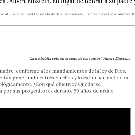
tos”. Albert Einstein. En lugar de honrar a su padre
arhat
,
Bilal Farhat Zeid
,
Claudia Elizabeth Jaimes Carmona
,
Liseth Carolina Chima Cañizalez
,
R
rtir
“La ira habita solo en el seno de los tontos”. Albert Einstein.
 madre, conforme a los mandamientos de la ley de Dios,
 están generando estrés en ellos y lo están haciendo con
icológicamente. ¿Con qué objetivo? Quedarse
da por sus progenitores durante 50 años de arduo