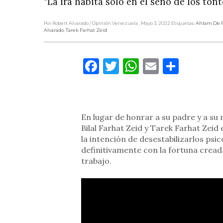
“La ira habita solo en el seno de los ton
Por Robert Alvarado
/ Opinión Venezuela
, Mayo 3, 2022
Etiquetas:
Ahlam De F
Alvarado
,
Tarek Farhat Zeid
Facebook
Twitter
WhatsApp
Email
Compa
En lugar de honrar a su padre y a su
Bilal Farhat Zeid y Tarek Farhat Zeid
la intención de desestabilizarlos ps
definitivamente con la fortuna crea
trabajo.