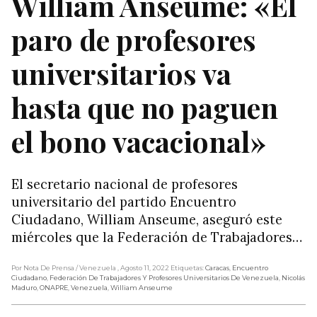
William Anseume: «El
paro de profesores
universitarios va
hasta que no paguen
el bono vacacional»
El secretario nacional de profesores
universitario del partido Encuentro
Ciudadano, William Anseume, aseguró este
miércoles que la Federación de Trabajadores…
Por Nota De Prensa
/ Venezuela
, Agosto 11, 2022
Etiquetas:
Caracas
,
Encuentro
Ciudadano
,
Federación De Trabajadores Y Profesores Universitarios De Venezuela
,
Nicolás
Maduro
,
ONAPRE
,
Venezuela
,
William Anseume