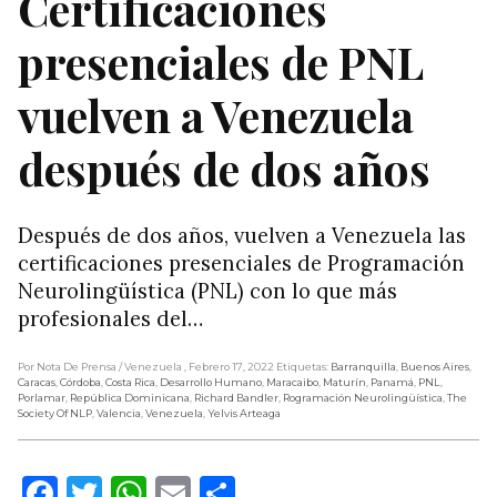
Certificaciones
presenciales de PNL
vuelven a Venezuela
después de dos años
Después de dos años, vuelven a Venezuela las
certificaciones presenciales de Programación
Neurolingüística (PNL) con lo que más
profesionales del…
Por Nota De Prensa
/ Venezuela
, Febrero 17, 2022
Etiquetas:
Barranquilla
,
Buenos Aires
,
Caracas
,
Córdoba
,
Costa Rica
,
Desarrollo Humano
,
Maracaibo
,
Maturín
,
Panamá
,
PNL
,
Porlamar
,
República Dominicana
,
Richard Bandler
,
Rogramación Neurolingüística
,
The
Society Of NLP
,
Valencia
,
Venezuela
,
Yelvis Arteaga
Facebook
Twitter
WhatsApp
Email
Compartir