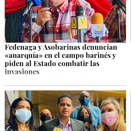
Fedenaga y Asobarinas denuncian
«anarquía» en el campo barinés y
piden al Estado combatir las
invasiones
La Federación Nacional de Ganaderos (Fedenaga) y la
Asociación de Productores Rurales del Estado Barinas
(AsoBarinas) encabezaron una asamblea con…