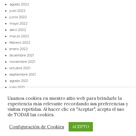
agosto 2022
julio 2022
junio 2022
mayo 2022
abril 2022
marzo 2022
febrero 2022
enero 2022
diciembre 2021
noviembre 2021
octubre 2021
septiembre 2021
agosto 2021
julio 2021
junio 2021
Usamos cookies en nuestro sitio web para brindarle la
mayo 2021
experiencia más relevante recordando sus preferencias y
abril 2021
visitas repetidas. Al hacer clic en "Aceptar", acepta el uso
de TODAS las cookies.
CONTACTAR
POLÍTICA DE PRIVACIDAD
AVISO LEGAL
Configuración de Cookies
ACEPTO
Budare Digital ©2021