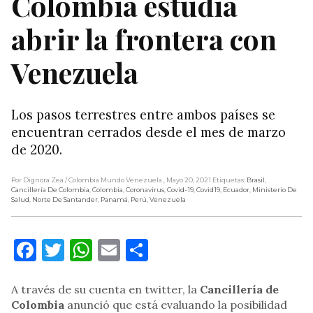
Colombia estudia
abrir la frontera con
Venezuela
Los pasos terrestres entre ambos países se
encuentran cerrados desde el mes de marzo
de 2020.
Por Dignora Zea
/ Colombia Mundo Venezuela
, Mayo 20, 2021
Etiquetas:
Brasil
,
Cancillería De Colombia
,
Colombia
,
Coronavirus
,
Covid-19
,
Covid19
,
Ecuador
,
Ministerio De
Salud
,
Norte De Santander
,
Panamá
,
Perú
,
Venezuela
Facebook
Twitter
WhatsApp
Email
Compartir
A través de su cuenta en twitter, la
Cancillería de
Colombia
anunció que está evaluando la posibilidad