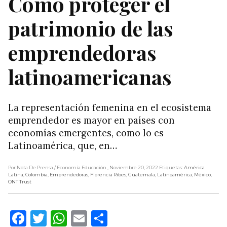
Cómo proteger el
patrimonio de las
emprendedoras
latinoamericanas
La representación femenina en el ecosistema
emprendedor es mayor en países con
economías emergentes, como lo es
Latinoamérica, que, en…
Por Nota De Prensa
/ Economía Educación
, Noviembre 20, 2022
Etiquetas:
América
Latina
,
Colombia
,
Emprendedoras
,
Florencia Ribes
,
Guatemala
,
Latinoamérica
,
México
,
ONT Trust
Facebook
Twitter
WhatsApp
Email
Compartir