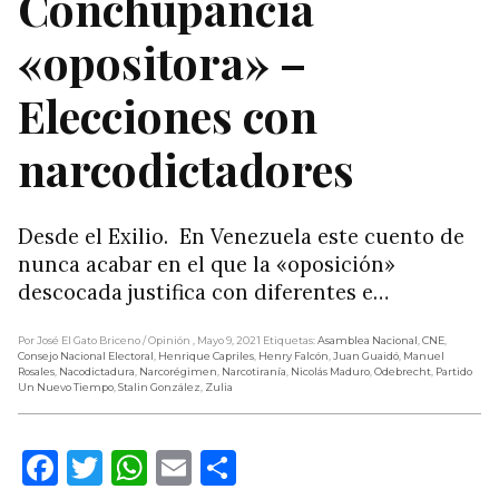
Conchupancia
«opositora» –
Elecciones con
narcodictadores
Desde el Exilio. En Venezuela este cuento de
nunca acabar en el que la «oposición»
descocada justifica con diferentes e…
Por José El Gato Briceno
/ Opinión
, Mayo 9, 2021
Etiquetas:
Asamblea Nacional
,
CNE
,
Consejo Nacional Electoral
,
Henrique Capriles
,
Henry Falcón
,
Juan Guaidó
,
Manuel
Rosales
,
Nacodictadura
,
Narcorégimen
,
Narcotiranía
,
Nicolás Maduro
,
Odebrecht
,
Partido
Un Nuevo Tiempo
,
Stalin González
,
Zulia
Facebook
Twitter
WhatsApp
Email
Compartir