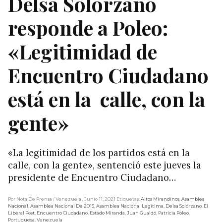
Delsa Solórzano
responde a Poleo:
«Legitimidad de
Encuentro Ciudadano
está en la calle, con la
gente»
«La legitimidad de los partidos está en la
calle, con la gente», sentenció este jueves la
presidente de Encuentro Ciudadano…
Por Nota De Prensa
/ Venezuela
, Junio 11, 2021
Etiquetas:
Altos Mirandinos
,
Asamblea
Nacional
,
Asamblea Nacional De 2015
,
Asamblea Nacional Legítima
,
Delsa Solórzano
,
El
Liberal Post
,
Encuentro Ciudadano
,
Estado Miranda
,
Juan Guaidó
,
Patricia Poleo
,
Portuguesa
,
Venezuela