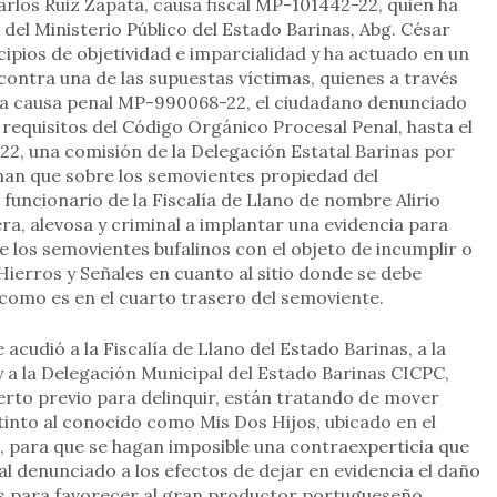
rlos Ruiz Zapata, causa fiscal MP-101442-22, quien ha
o del Ministerio Público del Estado Barinas, Abg. César
cipios de objetividad e imparcialidad y ha actuado en un
contra una de las supuestas víctimas, quienes a través
ó la causa penal MP-990068-22, el ciudadano denunciado
s requisitos del Código Orgánico Procesal Penal, hasta el
2, una comisión de la Delegación Estatal Barinas por
enan que sobre los semovientes propiedad del
funcionario de la Fiscalía de Llano de nombre Alirio
, alevosa y criminal a implantar una evidencia para
e los semovientes bufalinos con el objeto de incumplir o
Hierros y Señales en cuanto al sitio donde se debe
como es en el cuarto trasero del semoviente.
acudió a la Fiscalía de Llano del Estado Barinas, a la
y a la Delegación Municipal del Estado Barinas CICPC,
rto previo para delinquir, están tratando de mover
tinto al conocido como Mis Dos Hijos, ubicado en el
, para que se hagan imposible una contraexperticia que
scal denunciado a los efectos de dejar en evidencia el daño
s para favorecer al gran productor portugueseño