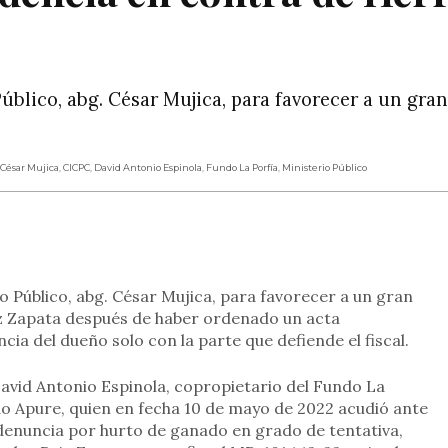
Público, abg. César Mujica, para favorecer a un gran
César Mujica
,
CICPC
,
David Antonio Espinola
,
Fundo La Porfía
,
Ministerio Público
rtir
rio Público, abg. César Mujica, para favorecer a un gran
z Zapata después de haber ordenado un acta
cia del dueño solo con la parte que defiende el fiscal.
David Antonio Espinola, copropietario del Fundo La
do Apure, quien en fecha 10 de mayo de 2022 acudió ante
 denuncia por hurto de ganado en grado de tentativa,