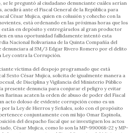
 se le preguntó al ciudadano denunciante cuáles serían
s, acudirá ante el Fiscal General de la República para
cal César Mujica, quien en colusión y cohecho con la
movientes, está ordenando en las próximas horas que los
 están en depósito y entregárselos al gran productor
ien en una oportunidad fallidamente intentó esta
dia Nacional Bolivariana de la Quinta Compañía del
e denunciara al SM/3 Edgar Rivero Romero por el delito
 Ley contra la Corrupción.
nciante víctima del despojo programado que está
cal Sexto César Mujica, solicita de igualmente manera a
esal, de Disciplina y Vigilancia del Ministerio Público
a presente denuncia para conjurar el peligro y evitar
n Barinas acaten la orden de abuso de poder del Fiscal
 un acto doloso de evidente corrupción como es un
 por la Ley de Hierros y Señales, solo con el propósito
 pertenece conjuntamente con mi hijo Omar Espinola,
sición del despacho fiscal que se investiguen los actos
nciado, César Mujica, como lo son la MP-990068-22 y MP-