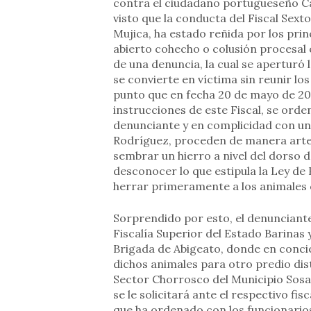
contra el ciudadano portugueseño Ca
visto que la conducta del Fiscal Sext
Mujica, ha estado reñida por los prin
abierto cohecho o colusión procesal 
de una denuncia, la cual se apertur
se convierte en víctima sin reunir lo
punto que en fecha 20 de mayo de 202
instrucciones de este Fiscal, se ord
denunciante y en complicidad con un 
Rodríguez, proceden de manera artera
sembrar un hierro a nivel del dorso d
desconocer lo que estipula la Ley de 
herrar primeramente a los animales 
Sorprendido por esto, el denunciante 
Fiscalía Superior del Estado Barinas 
Brigada de Abigeato, donde en concie
dichos animales para otro predio dis
Sector Chorrosco del Municipio Sosa
se le solicitará ante el respectivo fi
que ha ordenado con los funcionario