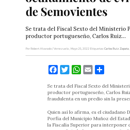
de Semovientes
Se trata del Fiscal Sexto del Ministerio 
productor portugueseño, Carlos Ruiz…
Por Robert Alvarado
/ Venezuela
, Mayo 25, 2022
Etiquetas:
Carlos Ruiz Zapata
,
Facebook
Twitter
WhatsApp
Email
Compa
Se trata del Fiscal Sexto del Ministe
productor portugueseño, Carlos Rui
fraudulenta en un predio sin la presen
Quien así lo afirma, es el ciudadano 
Porfía del Municipio Muñoz del Esta
la Fiscalía Superior para interponer