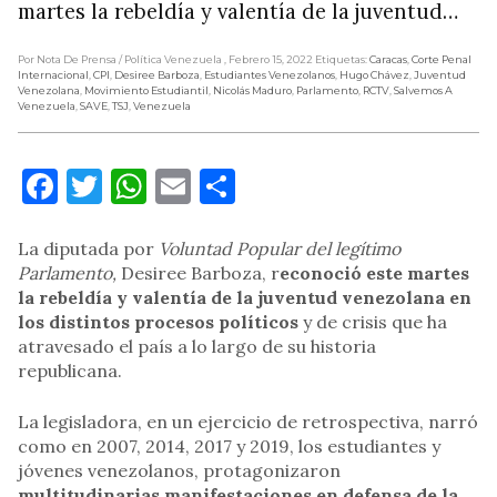
martes la rebeldía y valentía de la juventud…
Por Nota De Prensa
/ Política Venezuela
, Febrero 15, 2022
Etiquetas:
Caracas
,
Corte Penal
Internacional
,
CPI
,
Desiree Barboza
,
Estudiantes Venezolanos
,
Hugo Chávez
,
Juventud
Venezolana
,
Movimiento Estudiantil
,
Nicolás Maduro
,
Parlamento
,
RCTV
,
Salvemos A
Venezuela
,
SAVE
,
TSJ
,
Venezuela
Facebook
Twitter
WhatsApp
Email
Compartir
La diputada por
Voluntad Popular del legítimo
Parlamento,
Desiree Barboza, r
econoció este martes
la rebeldía y valentía de la juventud venezolana en
los distintos procesos políticos
y de crisis que ha
atravesado el país a lo largo de su historia
republicana.
La legisladora, en un ejercicio de retrospectiva, narró
como en 2007, 2014, 2017 y 2019, los estudiantes y
jóvenes venezolanos, protagonizaron
multitudinarias manifestaciones en defensa de la