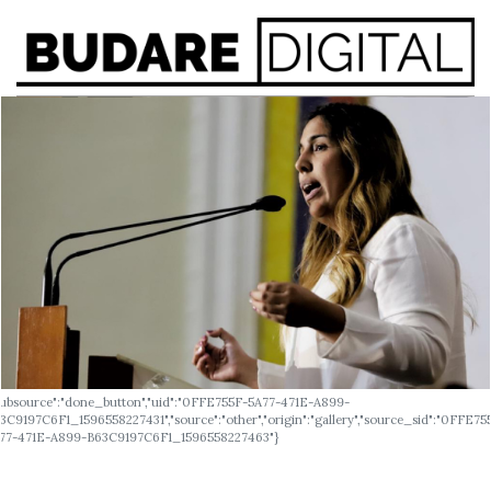
subsource":"done_button","uid":"0FFE755F-5A77-471E-A899-
3C9197C6F1_1596558227431","source":"other","origin":"gallery","source_sid":"0FFE75
77-471E-A899-B63C9197C6F1_1596558227463"}