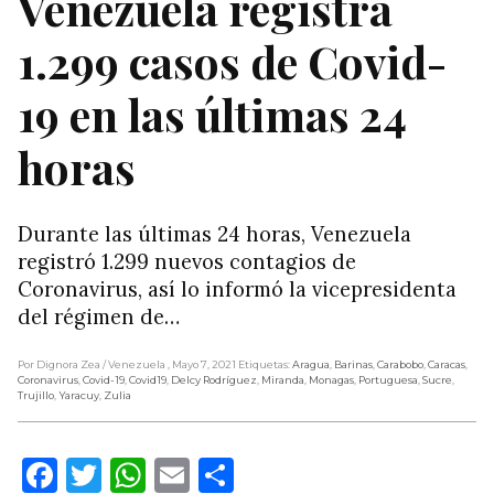
Venezuela registra
1.299 casos de Covid-
19 en las últimas 24
horas
Durante las últimas 24 horas, Venezuela
registró 1.299 nuevos contagios de
Coronavirus, así lo informó la vicepresidenta
del régimen de…
Por Dignora Zea
/ Venezuela
, Mayo 7, 2021
Etiquetas:
Aragua
,
Barinas
,
Carabobo
,
Caracas
,
Coronavirus
,
Covid-19
,
Covid19
,
Delcy Rodríguez
,
Miranda
,
Monagas
,
Portuguesa
,
Sucre
,
Trujillo
,
Yaracuy
,
Zulia
Facebook
Twitter
WhatsApp
Email
Compartir