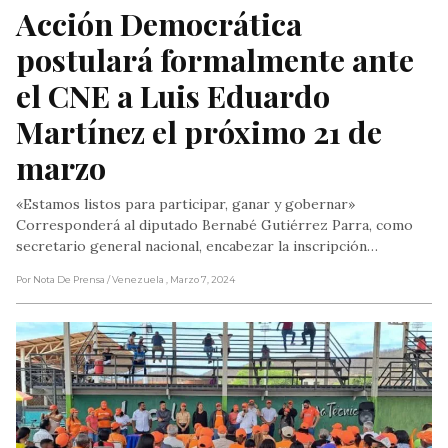
Acción Democrática 
postulará formalmente ante 
el CNE a Luis Eduardo 
Martínez el próximo 21 de 
marzo
«Estamos listos para participar, ganar y gobernar»
Corresponderá al diputado Bernabé Gutiérrez Parra, como
secretario general nacional, encabezar la inscripción…
Por Nota De Prensa
/ Venezuela
, Marzo 7, 2024