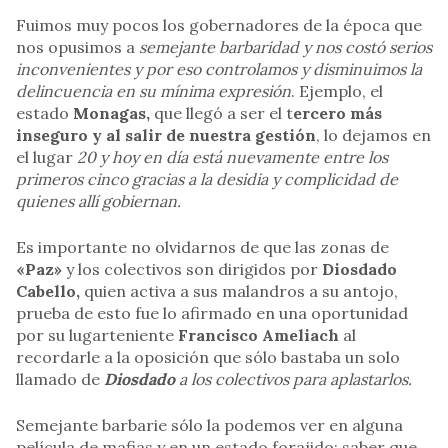
Fuimos muy pocos los gobernadores de la época que
nos opusimos a
semejante barbaridad y nos costó serios
inconvenientes y por eso controlamos y disminuimos la
delincuencia en su mínima expresión
. Ejemplo, el
estado
Monagas,
que llegó a ser el t
ercero más
inseguro y al salir de nuestra gestión
, lo dejamos en
el lugar
20 y hoy en día está nuevamente entre los
primeros cinco gracias a la desidia y complicidad de
quienes allí gobiernan.
Es importante no olvidarnos de que las zonas de
«Paz»
y los colectivos son dirigidos por
Diosdado
Cabello,
quien activa a sus malandros a su antojo,
prueba de esto fue lo afirmado en una oportunidad
por su lugarteniente
Francisco Ameliach
al
recordarle a la oposición que sólo bastaba un solo
llamado de
Diosdado
a los colectivos para aplastarlos.
Semejante barbarie sólo la podemos ver en alguna
película de mafias y en un estado forajido; saber que