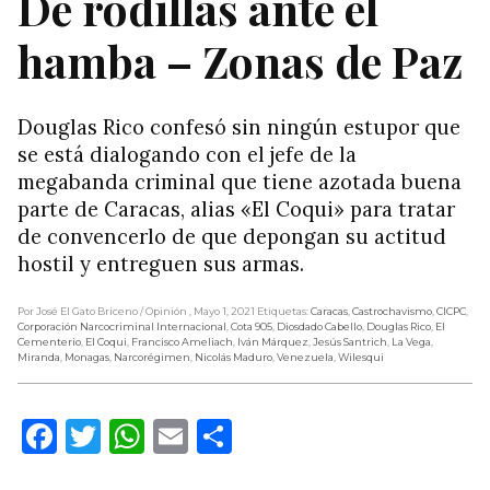
De rodillas ante el
hamba – Zonas de Paz
Douglas Rico confesó sin ningún estupor que
se está dialogando con el jefe de la
megabanda criminal que tiene azotada buena
parte de Caracas, alias «El Coqui» para tratar
de convencerlo de que depongan su actitud
hostil y entreguen sus armas.
Por José El Gato Briceno
/ Opinión
, Mayo 1, 2021
Etiquetas:
Caracas
,
Castrochavismo
,
CICPC
,
Corporación Narcocriminal Internacional
,
Cota 905
,
Diosdado Cabello
,
Douglas Rico
,
El
Cementerio
,
El Coqui
,
Francisco Ameliach
,
Iván Márquez
,
Jesús Santrich
,
La Vega
,
Miranda
,
Monagas
,
Narcorégimen
,
Nicolás Maduro
,
Venezuela
,
Wilesqui
Facebook
Twitter
WhatsApp
Email
Compartir