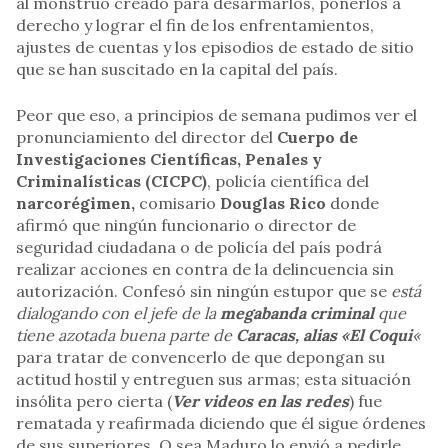
al monstruo creado para desarmarlos, ponerlos a
derecho y lograr el fin de los enfrentamientos,
ajustes de cuentas y los episodios de estado de sitio
que se han suscitado en la capital del país.
Peor que eso, a principios de semana pudimos ver el
pronunciamiento del director del
Cuerpo de
Investigaciones Científicas, Penales y
Criminalísticas (CICPC)
, policía científica del
narcorégimen,
comisario
Douglas Rico
donde
afirmó que ningún funcionario o director de
seguridad ciudadana o de policía del país podrá
realizar acciones en contra de la delincuencia sin
autorización. Confesó sin ningún estupor que se
está
dialogando con el jefe de la
megabanda criminal
que
tiene azotada buena parte de
Caracas, alias «El Coqui
«
para tratar de convencerlo de que depongan su
actitud hostil y entreguen sus armas; esta situación
insólita pero cierta (
Ver videos en las redes
) fue
rematada y reafirmada diciendo que él sigue órdenes
de sus superiores. O sea Maduro lo envió a pedirle