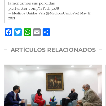
lamentamos sus pérdidas
pic.twitter.com/1vFJdTyzJ9
— Médicos Unidos Vzla (@MedicosUnidosVe)
May 12,
2021
Facebook
Twitter
WhatsApp
Email
Compartir
ARTÍCULOS RELACIONADOS