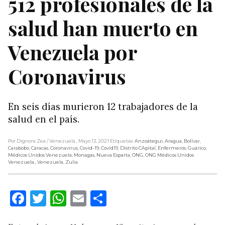
512 profesionales de la
salud han muerto en
Venezuela por
Coronavirus
En seis días murieron 12 trabajadores de la
salud en el país.
Por Dignora Zea
/ Venezuela
, Mayo 13, 2021
Etiquetas:
Anzoátegui
,
Aragua
,
Bolívar
,
Carabobo
,
Caracas
,
Coronavirus
,
Covid-19
,
Covid19
,
Distrito CApital
,
Enfermeros
,
Guárico
,
Médicos Unidos Venezuela
,
Monagas
,
Nueva Esparta
,
ONG
,
ONG Médicos Unidos
Venezuela.
,
Venezuela
,
Zulia
Facebook
Twitter
WhatsApp
Email
Compartir