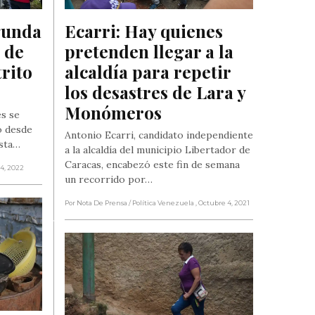
gunda 
Ecarri: Hay quienes 
de 
pretenden llegar a la 
rito 
alcaldía para repetir 
los desastres de Lara y 
Monómeros
s se
ío desde
Antonio Ecarri, candidato independiente
ista…
a la alcaldía del municipio Libertador de
Caracas, encabezó este fin de semana
 4, 2022
un recorrido por…
Por Nota De Prensa
/ Política Venezuela
, Octubre 4, 2021