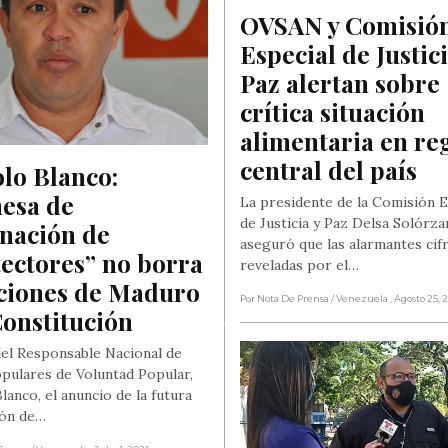
OVSAN y Comisión
Especial de Justicia
Paz alertan sobre 
crítica situación 
alimentaria en reg
central del país
o Blanco: 
esa de 
La presidente de la Comisión E
de Justicia y Paz Delsa Solórza
nación de 
aseguró que las alarmantes cif
ectores” no borra 
reveladas por el…
ciones de Maduro 
Por Nota De Prensa
/ Venezuela
, Agosto 25, 
Constitución
 del Responsable Nacional de
pulares de Voluntad Popular,
anco, el anuncio de la futura
ión de…