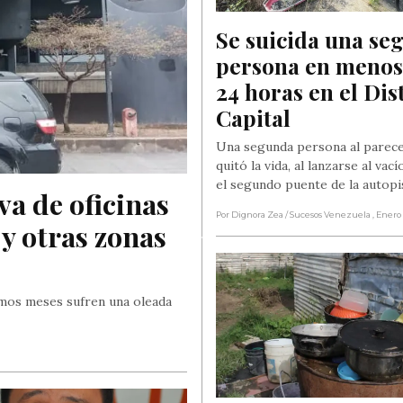
Se suicida una se
persona en menos 
24 horas en el Dist
Capital
Una segunda persona al parece
quitó la vida, al lanzarse al vac
el segundo puente de la autop
a de oficinas 
Por Dignora Zea
/ Sucesos Venezuela
, Enero
y otras zonas 
imos meses sufren una oleada