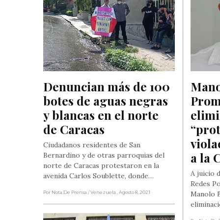
Denuncian más de 100 
Manol
botes de aguas negras 
Prom
y blancas en el norte 
elimi
de Caracas
“prot
viola
Ciudadanos residentes de San
a la 
Bernardino y de otras parroquias del
norte de Caracas protestaron en la
A juicio
avenida Carlos Soublette, donde…
Redes Po
Por Nota De Prensa
/ Venezuela
, Agosto 8, 2021
Manolo Bl
eliminac