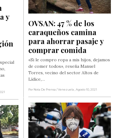
 
 y 
OVSAN: 47 % de los 
caraqueños camina 
para ahorrar pasaje y 
ión 
comprar comida
«Si le compro ropa a mis hijos, dejamos
special
de comer todos», reseña Manuel
no,
Torres, vecino del sector Altos de
ras
Lídice,…
Por Nota De Prensa
/ Venezuela
, Agosto 10, 2021
2021