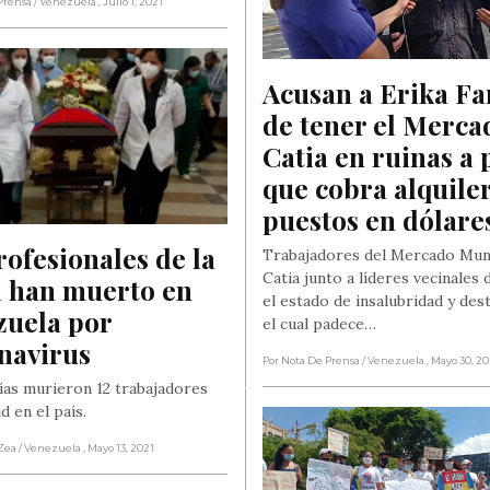
Prensa
/ Venezuela
, Julio 1, 2021
Acusan a Erika Far
de tener el Mercad
Catia en ruinas a p
que cobra alquiler
puestos en dólare
rofesionales de la 
Trabajadores del Mercado Muni
Catia junto a líderes vecinales
 han muerto en 
el estado de insalubridad y des
uela por 
el cual padece…
navirus
Por Nota De Prensa
/ Venezuela
, Mayo 30, 2
días murieron 12 trabajadores
ud en el país.
Zea
/ Venezuela
, Mayo 13, 2021