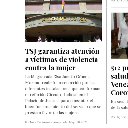
Por Nota De 
TSJ garantiza atención 
a víctimas de violencia 
contra la mujer
512 p
salud
La Magistrada Elsa Janeth Gómez
Venez
Moreno realizó un recorrido por las
diferentes instalaciones que conforman
Coro
el referido Circuito Judicial en el
Palacio de Justicia para constatar el
En seis 
buen funcionamiento del servicio que se
de la sal
presta a favor de las mujeres.
Por Dignora 
Por Nota De Prensa
/ Venezuela
, Mayo 28, 2021