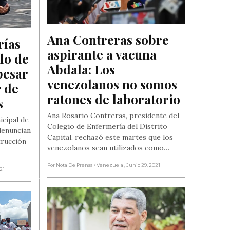
Ana Contreras sobre 
ías 
aspirante a vacuna 
o de 
Abdala: Los 
esar 
venezolanos no somos 
 de 
ratones de laboratorio
s
Ana Rosario Contreras, presidente del
cipal de
Colegio de Enfermería del Distrito
 denuncian
Capital, rechazó este martes que los
trucción
venezolanos sean utilizados como…
Por Nota De Prensa
/ Venezuela
, Junio 29, 2021
021