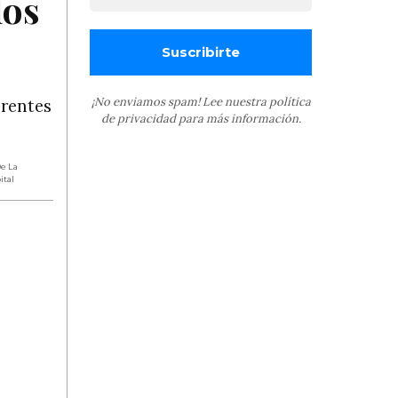
los
¡No enviamos spam! Lee nuestra
política
erentes
de privacidad
para más información.
e La
ital