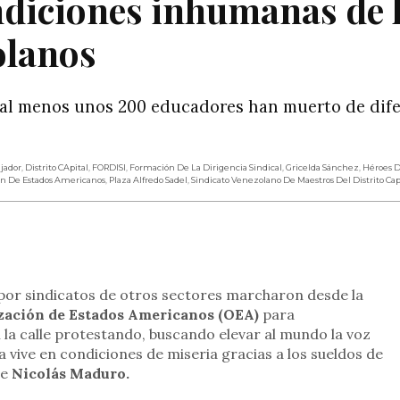
ondiciones inhumanas de 
olanos
, al menos unos 200 educadores han muerto de dif
ajador
,
Distrito CApital
,
FORDISI
,
Formación De La Dirigencia Sindical
,
Gricelda Sánchez
,
Héroes D
ón De Estados Americanos
,
Plaza Alfredo Sadel
,
Sindicato Venezolano De Maestros Del Distrito Cap
rtir
r sindicatos de otros sectores marcharon desde la
zación de Estados Americanos (OEA)
para
la calle protestando, buscando elevar al mundo la voz
la vive en condiciones de miseria gracias a los sueldos de
de
Nicolás Maduro.