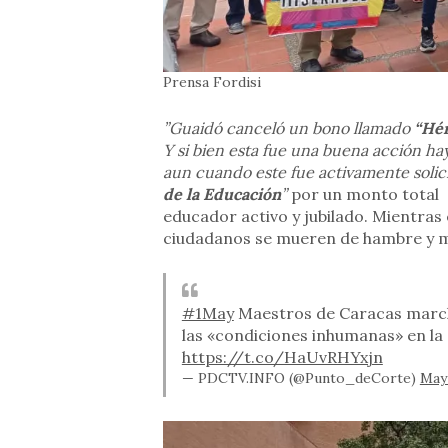
Prensa Fordisi
”Guaidó canceló un bono llamado
“Hér
Y si bien esta fue una buena acción ha
aun cuando este fue activamente soli
de la Educación
”
por un monto total d
educador activo y jubilado. Mientras e
ciudadanos se mueren de hambre y mi
#1May
Maestros de Caracas march
las «condiciones inhumanas» en la
https://t.co/HaUvRHYxjn
— PDCTV.INFO (@Punto_deCorte)
May 