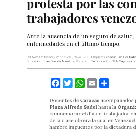
protesta por las c
trabajadores venez
Ante la ausencia de un seguro de salud
enfermedades en el último tiempo.
Por Nota De Prensa
/ Venezuela
, Mayo 1, 2021
Etiquetas:
Caracas
,
Día Del Trab
Educación
,
Juan Guaidó
,
Maestros
,
Ministerio De Educación
,
OEA
,
Organizaci
Facebook
Twitter
WhatsApp
Email
Compa
Docentes de
Caracas
acompañados po
Plaza Alfredo Sadel
hasta la
Organi
conmemorar el día del trabajador en 
de la clase obrera la cual en Venezue
hambre impuestos por la dictadura 