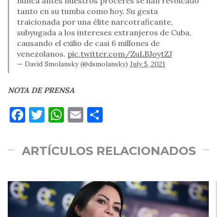
nunca antes nuestros próceres se han revolcado
tanto en su tumba como hoy. Su gesta
traicionada por una élite narcotraficante,
subyugada a los intereses extranjeros de Cuba,
causando el exilio de casi 6 millones de
venezolanos.
pic.twitter.com/ZuLBJoytZJ
— David Smolansky (@dsmolansky)
July 5, 2021
NOTA DE PRENSA
Facebook
Twitter
WhatsApp
Email
Compartir
ARTÍCULOS RELACIONADOS