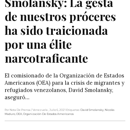
Smolansky: La gesta
de nuestros próceres
ha sido traicionada
por una élite
narcotraficante
El comisionado de la Organización de Estados
Americanos (OEA) para la crisis de migrantes y
refugiados venezolanos, David Smolansky,
aseguró…
Por Nota De Prensa
/ Venezuela
, Julio 6, 2021
Etiquetas:
David Smolansky
,
Nicolás
Maduro
,
OEA
,
Organización De Estados Americanos