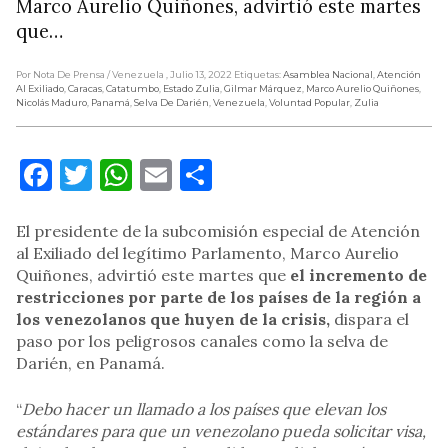
Marco Aurelio Quiñones, advirtió este martes
que…
Por Nota De Prensa
/ Venezuela
, Julio 13, 2022
Etiquetas:
Asamblea Nacional
,
Atención
Al Exiliado
,
Caracas
,
Catatumbo
,
Estado Zulia
,
Gilmar Márquez
,
Marco Aurelio Quiñones
,
Nicolás Maduro
,
Panamá
,
Selva De Darién
,
Venezuela
,
Voluntad Popular
,
Zulia
Facebook
Twitter
WhatsApp
Email
Compartir
El presidente de la subcomisión especial de Atención
al Exiliado del legítimo Parlamento, Marco Aurelio
Quiñones, advirtió este martes que
el incremento de
restricciones por parte de los países de la región a
los venezolanos que huyen de la crisis,
dispara el
paso por los peligrosos canales como la selva de
Darién, en Panamá.
“
Debo hacer un llamado a los países que elevan los
estándares para que un venezolano pueda solicitar visa,