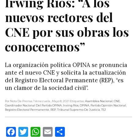
Irwing Ríos: “A los
nuevos rectores del
CNE por sus obras los
conoceremos”
La organización política OPINA se pronuncia
ante el nuevo CNE y solicita la actualización
del Registro Electoral Permanente (REP), “es
un clamor de la sociedad civil”.
Por Nota De Prensa
/ Venezuela
, Mayo 8, 2021
Etiquetas:
Asamblea Nacional
,
CNE
,
Coordinador Nacional Del Partido OPINA
,
Irwing Ríos
,
OPINA
,
Partido Opinión Nacional
,
Registro Electoral Permanente
,
REP
,
Tribunal Supremo De Justicia
,
TSJ
Facebook
Twitter
WhatsApp
Email
Compartir