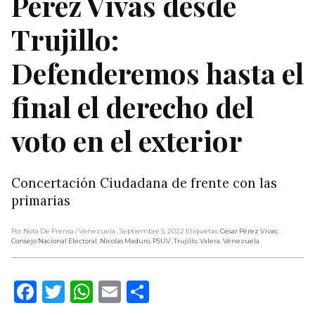
Pérez Vivas desde
Trujillo:
Defenderemos hasta el
final el derecho del
voto en el exterior
Concertación Ciudadana de frente con las
primarias
Por Nota De Prensa
/ Venezuela
, Septiembre 5, 2022
Etiquetas:
César Pérez Vivas
,
Consejo Nacional Electoral
,
Nicolás Maduro
,
PSUV
,
Trujillo
,
Valera
,
Venezuela
Facebook
Twitter
WhatsApp
Email
Compartir