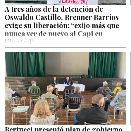
A tres años de la detención de
Oswaldo Castillo, Brenner Barrios
exige su liberación: “exijo más que
nunca ver de nuevo al Capi en
libertad”
Este jueves se cumplieron tres años de la detención arbitraria
de Oswaldo Castillo, estudiante del décimo semestre de
ingeniería de…
Bertucci presentó plan de gobierno