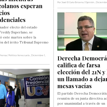
Por José El Gato Briceno
/ Opinión
, Diciembr
olanos esperan 
ios 
denciales
nador electo del estado
 Freddy Superlano, se
ó este martes sobre la
ón del írrito Tribunal Supremo
Prensa
/ Política Venezuela
, Diciembre 1,
Derecha Democrát
califica de farsa 
elección del 21N y 
un llamado a dejar 
mesas vacías
El partido Derecha Democráti
reunión de su junta directiva a
por unanimidad a través de un