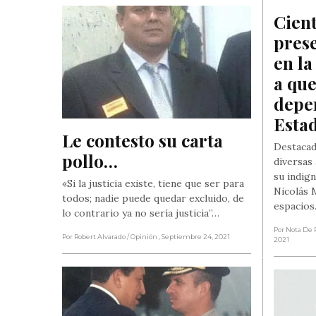
Cient
pres
en la
a que
depen
Esta
Le contesto su carta 
Destacad
pollo…
diversas 
su indign
«Si la justicia existe, tiene que ser para
Nicolás 
todos; nadie puede quedar excluido, de
espacio
lo contrario ya no sería justicia”…
Por Nota De 
Por Robert Alvarado
/ Opinión
, Septiembre 24, 2021
2021