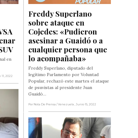
Freddy Superlano 
sobre ataque en 
VSA 
Cojedes: «Pudieron 
enar 
asesinar a Guaidó o a 
PSUV
cualquier persona que 
lo acompañaba»
nal en
Freddy Superlano, diputado del
legítimo Parlamento por Voluntad
 11, 2022
Popular, rechazó este martes el ataque
de psuvistas al presidente Juan
Guaidó…
Por Nota De Prensa
/ Venezuela
, Junio 15, 2022