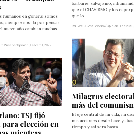
barbarie, salvajismo, inhumanid
s
que el CHAVISMO y los esperp
que lo…
s humanos en general somos
as, siempre nos da por pensar
Por José El Gato Briceno
/ Opinión
, Febrero 8
el nuevo año cambian muchas
ato Briceno
/ Opinión
, Febrero 1, 2022
Milagros electoral
más del comunis
lano: TSJ fijó 
El eje central de mi vida, mi di
mis acciones desde hace ya bas
 para elección en 
tiempo y así será hasta…
as mientras 