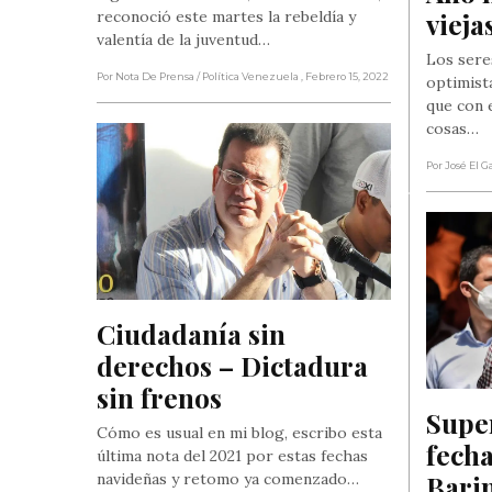
vieja
reconoció este martes la rebeldía y
valentía de la juventud…
Los sere
Por Nota De Prensa
/ Política Venezuela
, Febrero 15, 2022
optimist
que con 
cosas…
Por José El G
Ciudadanía sin 
derechos – Dictadura 
sin frenos
Super
Cómo es usual en mi blog, escribo esta
fecha
última nota del 2021 por estas fechas
Barin
navideñas y retomo ya comenzado…