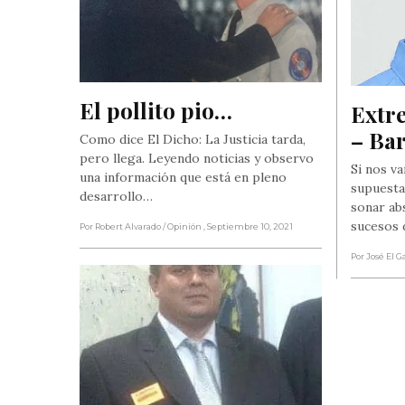
El pollito pio…
Extre
– Ba
Como dice El Dicho: La Justicia tarda,
pero llega. Leyendo noticias y observo
Si nos v
una información que está en pleno
supuesta
desarrollo…
sonar ab
sucesos
Por Robert Alvarado
/ Opinión
, Septiembre 10, 2021
Por José El G