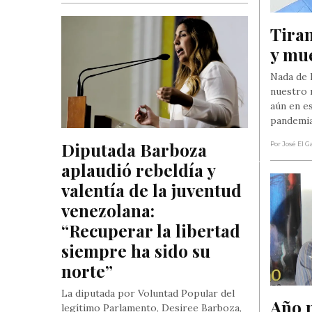
Tiran
y mu
Nada de 
nuestro 
aún en e
pandemi
Diputada Barboza 
Por José El G
aplaudió rebeldía y 
valentía de la juventud 
venezolana: 
“Recuperar la libertad 
siempre ha sido su 
norte”
La diputada por Voluntad Popular del
Año 
legítimo Parlamento, Desiree Barboza,