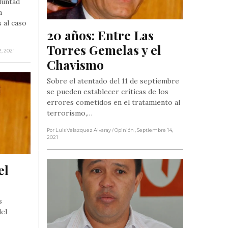
luntad
a
 al caso
20 años: Entre Las 
Torres Gemelas y el 
2, 2021
Chavismo
Sobre el atentado del 11 de septiembre
se pueden establecer críticas de los
errores cometidos en el tratamiento al
terrorismo,…
Por Luis Velazquez Alvaray
/ Opinión
, Septiembre 14,
2021
l 
o
s
del