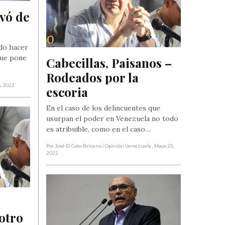
vó de 
do hacer
que pone
Cabecillas, Paisanos – 
Rodeados por la 
6, 2022
escoria
En el caso de los delincuentes que
usurpan el poder en Venezuela no todo
es atribuible, como en el caso…
Por José El Gato Briceno
/ Opinión Venezuela
, Mayo 29,
2022
tro 