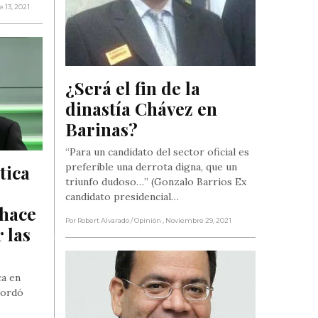
e 13, 2021
¿Será el fin de la 
dinastía Chávez en 
Barinas?
“Para un candidato del sector oficial es
preferible una derrota digna, que un
ica 
triunfo dudoso…” (Gonzalo Barrios Ex
candidato presidencial…
hace 
Por Robert Alvarado
/ Opinión
, Noviembre 29, 2021
las 
ca en
cordó