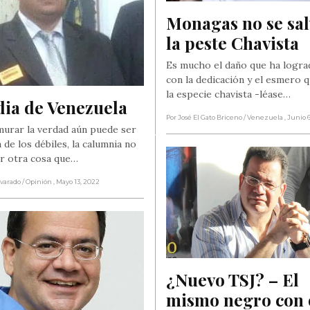
Monagas no se sal
la peste Chavista
Es mucho el daño que ha logra
con la dedicación y el esmero 
la especie chavista -léase…
dia de Venezuela
Por José El Gato Briceno
/ Venezuela
, Junio 
urar la verdad aún puede ser
ia de los débiles, la calumnia no
r otra cosa que…
lvarado
/ Opinión
, Mayo 13, 2022
¿Nuevo TSJ? – El 
mismo negro con o