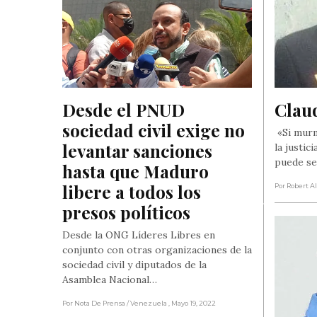
Desde el PNUD 
Clau
sociedad civil exige no 
«Si murm
levantar sanciones 
la justic
puede se
hasta que Maduro 
libere a todos los 
Por Robert A
presos políticos
Desde la ONG Líderes Libres en
conjunto con otras organizaciones de la
sociedad civil y diputados de la
Asamblea Nacional…
Por Nota De Prensa
/ Venezuela
, Mayo 19, 2022