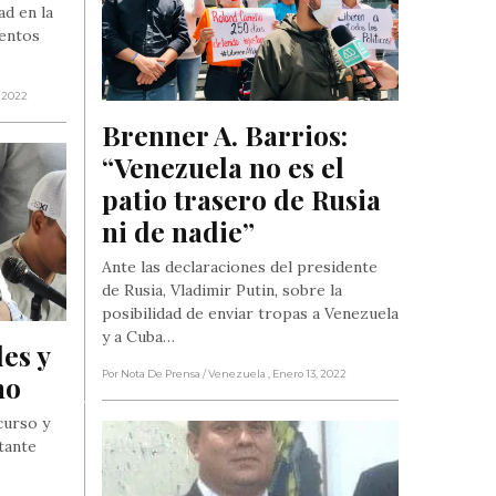
ad en la
entos
, 2022
Brenner A. Barrios: 
“Venezuela no es el 
patio trasero de Rusia 
ni de nadie”
Ante las declaraciones del presidente
de Rusia, Vladimir Putin, sobre la
posibilidad de enviar tropas a Venezuela
y a Cuba…
es y 
Por Nota De Prensa
/ Venezuela
, Enero 13, 2022
mo
scurso y
tante