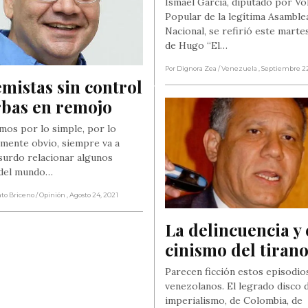
Ismael García, diputado por Vo
Popular de la legítima Asamble
Nacional, se refirió este martes
de Hugo “El…
Por Dignora Zea
/ Venezuela
, Septiembre 2
mistas sin control 
rbas en remojo
amos por lo simple, por lo
mente obvio, siempre va a
surdo relacionar algunos
 del mundo…
ato Briceno
/ Opinión
, Agosto 24, 2021
La delincuencia y e
cinismo del tiran
Parecen ficción estos episodio
venezolanos. El legrado disco 
imperialismo, de Colombia, de