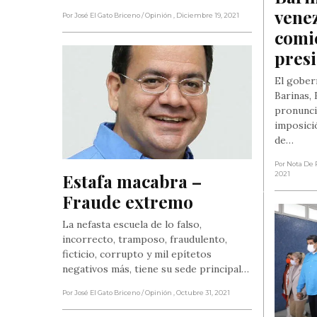
venez
Por José El Gato Briceno
/ Opinión
, Diciembre 19, 2021
comic
presi
El gober
Barinas,
pronunci
imposici
de…
Por Nota De 
Estafa macabra – 
2021
Fraude extremo
La nefasta escuela de lo falso,
incorrecto, tramposo, fraudulento,
ficticio, corrupto y mil epítetos
negativos más, tiene su sede principal…
Por José El Gato Briceno
/ Opinión
, Octubre 31, 2021