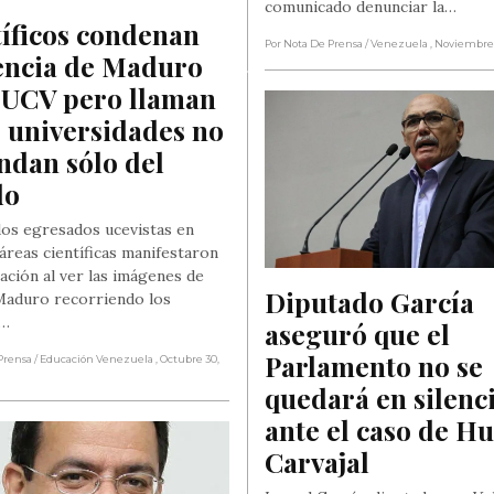
comunicado denunciar la…
íficos condenan 
Por Nota De Prensa
/ Venezuela
, Noviembre 
encia de Maduro 
 UCV pero llaman 
 universidades no 
dan sólo del 
do
os egresados ucevistas en
áreas científicas manifestaron
ación al ver las imágenes de
Diputado García 
Maduro recorriendo los
s…
aseguró que el 
Parlamento no se 
Prensa
/ Educación Venezuela
, Octubre 30,
quedará en silenci
ante el caso de Hu
Carvajal