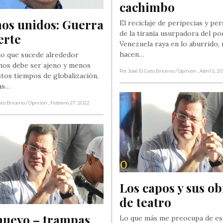
cachimbo
os unidos: Guerra 
El reciclaje de peripecias y pe
de la tiranía usurpadora del po
erte
Venezuela raya en lo aburrido,
hacen…
lo que sucede alrededor
nos debe ser ajeno y menos
Por José El Gato Briceno
/ Opinión
, Abril 5, 2
stos tiempos de globalización,
as…
ato Briceno
/ Opinión
, Febrero 27, 2022
Los capos y sus ob
de teatro
nuevo – trampas 
Lo que más me preocupa de es