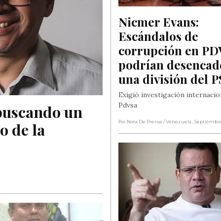
Nicmer Evans: 
Escándalos de 
corrupción en PD
podrían desencad
una división del 
Exigió investigación internacio
Pdvsa
buscando un 
Por Nota De Prensa
/ Venezuela
, Septiembre
 de la 