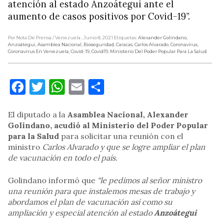
atención al estado Anzoátegui ante el
aumento de casos positivos por Covid-19”.
Por Nota De Prensa
/ Venezuela
, Junio 8, 2021
Etiquetas:
Alexander Golindano
,
Anzoátegui
,
Asamblea Nacional
,
Bioseguridad
,
Caracas
,
Carlos Alvarado
,
Coronavirus
,
Coronavirus En Venezuela
,
Covid-19
,
Covid19
,
Ministerio Del Poder Popular Para La Salud
Facebook
Twitter
WhatsApp
Email
Compartir
El diputado a la
Asamblea Nacional, Alexander
Golindano, acudió al Ministerio del Poder Popular
para la Salud
para solicitar una reunión con el
ministro
Carlos Alvarado y que se logre ampliar el plan
de vacunación en todo el país.
Golindano informó que
“le pedimos al señor ministro
una reunión para que instalemos mesas de trabajo y
abordamos el plan de vacunación así como su
ampliación y especial atención al estado
Anzoátegui