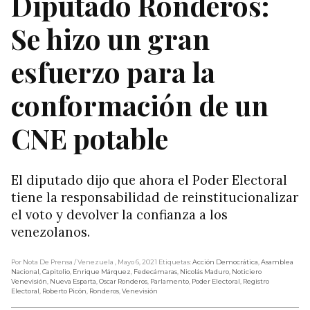
Diputado Ronderos:
Se hizo un gran
esfuerzo para la
conformación de un
CNE potable
El diputado dijo que ahora el Poder Electoral
tiene la responsabilidad de reinstitucionalizar
el voto y devolver la confianza a los
venezolanos.
Por Nota De Prensa
/ Venezuela
, Mayo 6, 2021
Etiquetas:
Acción Democrática
,
Asamblea
Nacional
,
Capitolio
,
Enrique Márquez
,
Fedecámaras
,
Nicolás Maduro
,
Noticiero
Venevisión
,
Nueva Esparta
,
Oscar Ronderos
,
Parlamento
,
Poder Electoral
,
Registro
Electoral
,
Roberto Picón
,
Ronderos
,
Venevisión