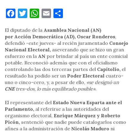
Facebook
Twitter
WhatsApp
Email
Compartir
El diputado de la
Asamblea Nacional (AN)
por Acción Democrática (AD), Oscar Ronderos
,
defendió -este jueves- al recién juramentado
Consejo
Nacional Electoral,
aseverando que se hizo un gran
esfuerzo en la
AN
por brindar al país un ente comicial
potable. Reconoció además que con el oficialismo
controlando las dos terceras partes del
Capitolio,
el
resultado ha podido ser un
Poder Electoral
cuatro-
uno o cinco-cero, y, a pesar de ello,
«se designó un
CNE
tres-dos, lo más equilibrado posible»
.
El representante del
Estado Nueva Esparta ante el
Parlamento,
al referirse a las autoridades del
organismo electoral,
Enrique Márquez y Roberto
Picón,
sentenció que nadie puede catalogarlos como
afines a la administración de
Nicolás Maduro
ni