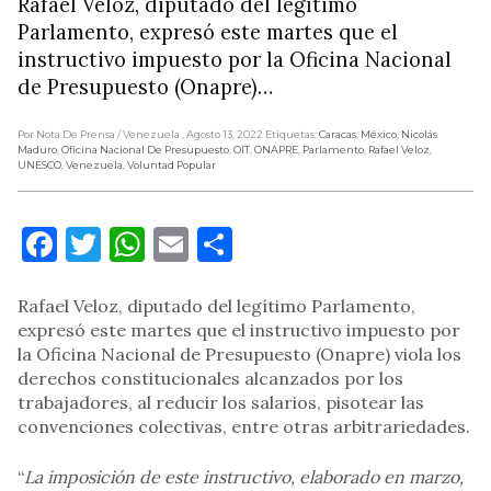
Rafael Veloz, diputado del legítimo
Parlamento, expresó este martes que el
instructivo impuesto por la Oficina Nacional
de Presupuesto (Onapre)…
Por Nota De Prensa
/ Venezuela
, Agosto 13, 2022
Etiquetas:
Caracas
,
México
,
Nicolás
Maduro
,
Oficina Nacional De Presupuesto
,
OIT
,
ONAPRE
,
Parlamento
,
Rafael Veloz
,
UNESCO
,
Venezuela
,
Voluntad Popular
Facebook
Twitter
WhatsApp
Email
Compartir
Rafael Veloz, diputado del legítimo Parlamento,
expresó este martes que el instructivo impuesto por
la Oficina Nacional de Presupuesto (Onapre) viola los
derechos constitucionales alcanzados por los
trabajadores, al reducir los salarios, pisotear las
convenciones colectivas, entre otras arbitrariedades.
“
La imposición de este instructivo, elaborado en marzo,