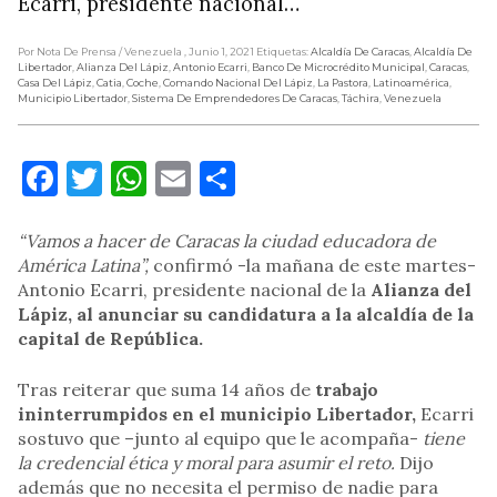
Ecarri, presidente nacional…
Por Nota De Prensa
/ Venezuela
, Junio 1, 2021
Etiquetas:
Alcaldía De Caracas
,
Alcaldía De
Libertador
,
Alianza Del Lápiz
,
Antonio Ecarri
,
Banco De Microcrédito Municipal
,
Caracas
,
Casa Del Lápiz
,
Catia
,
Coche
,
Comando Nacional Del Lápiz
,
La Pastora
,
Latinoamérica
,
Municipio Libertador
,
Sistema De Emprendedores De Caracas
,
Táchira
,
Venezuela
Facebook
Twitter
WhatsApp
Email
Compartir
“Vamos a hacer de Caracas la ciudad educadora de
América Latina”,
confirmó -la mañana de este martes-
Antonio Ecarri, presidente nacional de la
Alianza del
Lápiz, al anunciar su candidatura a la alcaldía de la
capital de República.
Tras reiterar que suma 14 años de
trabajo
ininterrumpidos en el municipio Libertador,
Ecarri
sostuvo que –junto al equipo que le acompaña-
tiene
la credencial ética y moral para asumir el reto.
Dijo
además que no necesita el permiso de nadie para