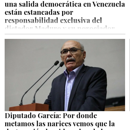
una salida democrática en Venezuela
están estancadas por
responsabilidad exclusiva del
dictador Maduro y su negociador
Jorge Rodríguez
López pidió a Comisión de Política Exterior del Senado de
EEUU profundizar globalmente las sanciones contra las
cleptocracias transnacionales como las que operan en
Venezuela, Rusia, Bielorrusia, Cuba, Nicaragua, e Irán.
Diputado García: Por donde
metamos las narices vemos que la