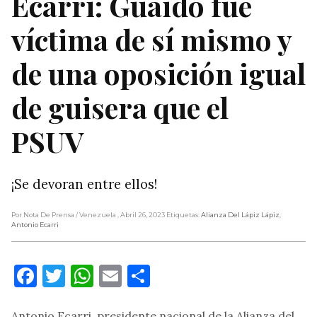
Ecarri: Guaidó fue
víctima de sí mismo y
de una oposición igual
de guisera que el
PSUV
¡Se devoran entre ellos!
Por Nota De Prensa
/ Venezuela
, Abril 26, 2023
Etiquetas:
Alianza Del Lápiz Lápiz
,
Antonio Ecarri
Facebook
Twitter
WhatsApp
Email
Compartir
Antonio Ecarri, presidente nacional de la Alianza del