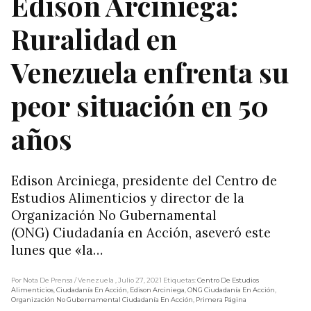
Edison Arciniega:
Ruralidad en
Venezuela enfrenta su
peor situación en 50
años
Edison Arciniega, presidente del Centro de
Estudios Alimenticios y director de la
Organización No Gubernamental
(ONG) Ciudadanía en Acción, aseveró este
lunes que «la…
Por Nota De Prensa
/ Venezuela
, Julio 27, 2021
Etiquetas:
Centro De Estudios
Alimenticios
,
Ciudadanía En Acción
,
Edison Arciniega
,
ONG Ciudadanía En Acción
,
Organización No Gubernamental Ciudadanía En Acción
,
Primera Página