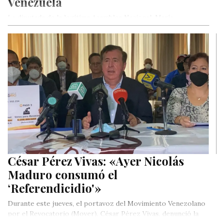
Venezuela
La diputada de la legítima Asamblea Nacional, María
Hernández, participó en el foro: Acciones legislativas
estratégicas para el rescate de…
César Pérez Vivas: «Ayer Nicolás
Maduro consumó el
‘Referendicidio'»
Durante este jueves, el portavoz del Movimiento Venezolano
por el Revocatorio (Mover), César Pérez Vivas, denunció la