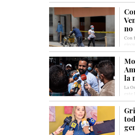
Con
Ven
no
Con 1
ejecu
Mon
Am
la 
La O
este 
Gri
tod
ge