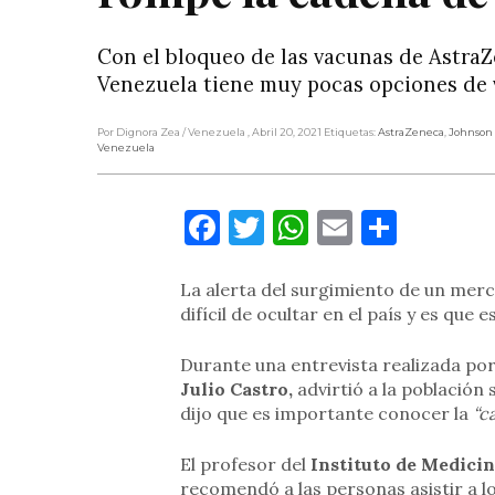
Con el bloqueo de las vacunas de Astra
Venezuela tiene muy pocas opciones de 
Por Dignora Zea
/ Venezuela
, Abril 20, 2021
Etiquetas:
AstraZeneca
,
Johnson
Venezuela
Facebook
Twitter
WhatsApp
Email
Compa
La alerta del surgimiento de un me
difícil de ocultar en el país y es que 
Durante una entrevista realizada por
Julio Castro,
advirtió a la población
dijo que es importante conocer la
“c
El profesor del
Instituto de Medicin
recomendó a las personas asistir a l