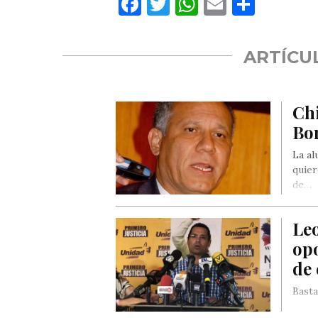
Facebook
Twitter
WhatsApp
Email
Compa
ARTÍCU
Chi
Bor
La al
quier
de…
Le
opo
de
Basta