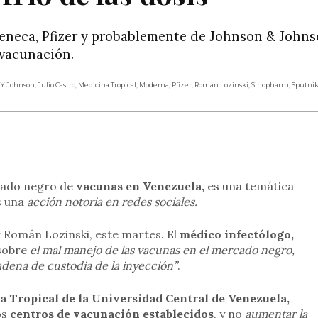
Zeneca, Pfizer y probablemente de Johnson & Johns
vacunación.
 Y Johnson
,
Julio Castro
,
Medicina Tropical
,
Moderna
,
Pfizer
,
Román Lozinski
,
Sinopharm
,
Sputni
rtir
rcado negro de
vacunas en Venezuela,
es una temática
es una
acción notoria en redes sociales.
 Román Lozinski, este martes. El
médico infectólogo,
 sobre
el mal manejo de las vacunas en el mercado negro,
adena de custodia de la inyección”
.
a Tropical de la Universidad Central de Venezuela,
os
centros de vacunación establecidos
, y no
aumentar la