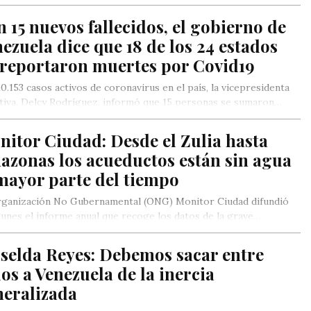
 15 nuevos fallecidos, el gobierno de
ezuela dice que 18 de los 24 estados
 reportaron muertes por Covid19
0.153 casos activos de coronavirus en el país, la vicepresidenta
tiva, Delcy Rodríguez, informó que 15 personas se sumaron…
itor Ciudad: Desde el Zulia hasta
azonas los acueductos están sin agua
mayor parte del tiempo
rganización No Gubernamental (ONG) Monitor Ciudad difundió
lunes el informe anual que recoge los datos de la grave…
selda Reyes: Debemos sacar entre
os a Venezuela de la inercia
neralizada