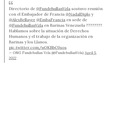
Directorio de
@FundehullanVzla
sostuvo reunión
con el Embajador de Francia
@NadalDiplo
y
@AlexBellayer
@EmbaFrancia
en sede de
@FundehullanVzla
en Barinas Venezuela ????????
Hablamos sobre la situación de Derechos
Humanos y el trabajo de la organización en
Barinas y los Llanos.
pic.twitter.com/uOKBbC0sos
— ONG Fundehullan Vzla (@FundehullanVzla)
April 5,
2022