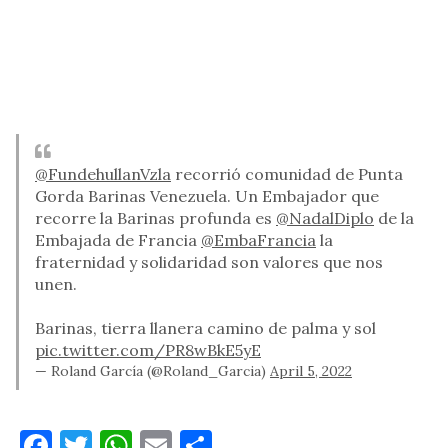
@FundehullanVzla
recorrió comunidad de Punta
Gorda Barinas Venezuela. Un Embajador que
recorre la Barinas profunda es
@NadalDiplo
de la
Embajada de Francia
@EmbaFrancia
la
fraternidad y solidaridad son valores que nos
unen.
Barinas, tierra llanera camino de palma y sol
pic.twitter.com/PR8wBkE5yE
— Roland García (@Roland_Garcia)
April 5, 2022
Facebook
Twitter
WhatsApp
Email
Compartir