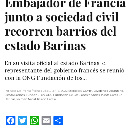
Embajador de Francia
junto a sociedad civil
recorren barrios del
estado Barinas
En su visita oficial al estado Barinas, el
representante del gobierno francés se reunió
con la ONG Fundación de los…
Por Nota De Prensa
/ Venezuela
, Abril 6, 2022
Etiquetas:
DDHH
,
Dividendo Voluntario
,
Estado Barinas
,
Fundehullan
,
ONG Fundación De Los Llanos Y Andes
,
Punta Gorda En
Barinas
,
Roiman Nadal
,
Roland García
Facebook
Twitter
WhatsApp
Email
Compartir