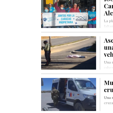
Car
Alc
La pl
falta
las 
Ase
un
veh
Una m
cabez
Mu
cru
Una n
cruza