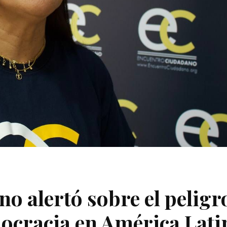
o alertó sobre el peligr
mocracia en América Lati