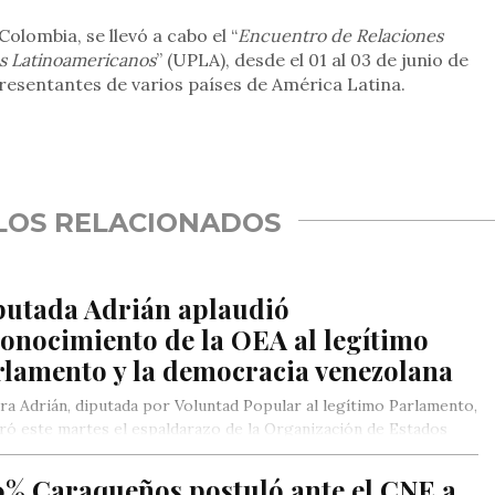
olombia, se llevó a cabo el “
Encuentro de Relaciones
os Latinoamericanos
” (UPLA), desde el 01 al 03 de junio de
resentantes de varios países de América Latina.
rtir
LOS RELACIONADOS
putada Adrián aplaudió
onocimiento de la OEA al legítimo
rlamento y la democracia venezolana
a Adrián, diputada por Voluntad Popular al legítimo Parlamento,
ró este martes el espaldarazo de la Organización de Estados
icanos…
0% Caraqueños postuló ante el CNE a