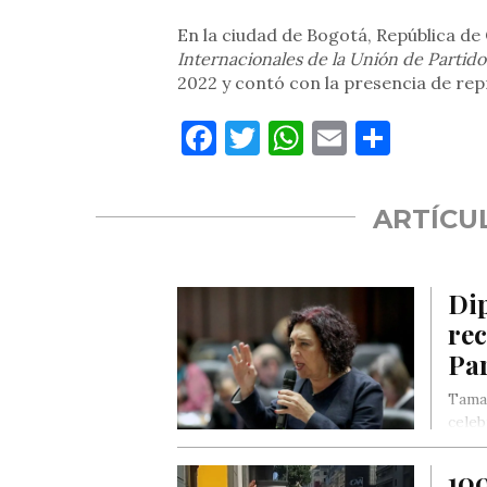
En la ciudad de Bogotá, República de C
Internacionales de la Unión de Partid
2022 y contó con la presencia de rep
Facebook
Twitter
WhatsApp
Email
Compa
ARTÍCU
Di
rec
Pa
Tamar
celeb
Amer
10