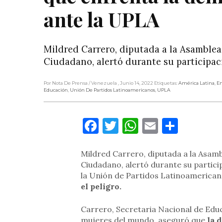
ante la UPLA
Mildred Carrero, diputada a la Asamblea
Ciudadano, alertó durante su participa
Por Nota De Prensa
/ Venezuela
, Junio 14, 2022
Etiquetas:
América Latina
,
En
Educación
,
Unión De Partidos Latinoamericanos
,
UPLA
Facebook
Twitter
WhatsApp
Email
Compa
Mildred Carrero, diputada a la Asamb
Ciudadano, alertó durante su partici
la Unión de Partidos Latinoamerican
el peligro.
Carrero, Secretaria Nacional de Edu
mujeres del mundo, aseguró que
la 