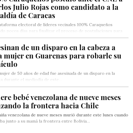
los Julio Rojas como candidato a la
aldía de Caracas
ataforma electoral de líderes vecinales 100% Caraqueños
ndo pocos días para finalizar el proceso de postulaciones para
megaeleciones…
sinan de un disparo en la cabeza a
a mujer en Guarenas para robarle su
ículo
ujer de 50 años de edad fue asesinada de un disparo en la
a durante el mediodía de este…
ere bebé venezolana de nueve meses
zando la frontera hacia Chile
iña venezolana de nueve meses murió durante este lunes cuando
ba junto a su mamá la frontera entre Bolivia…