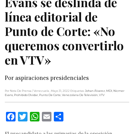
Evans se deslinda de
línea editorial de
Punto de Corte: «No
queremos convertirlo
en VTV»
Por aspiraciones presidenciales
Por Nota De Prensa
/ Venezuela
, Mayo 31, 2022
Etiquetas:
Johan Álvarez
,
MDI
,
Nicmer
Evans
,
Prohibido Olvidar
,
Punto De Corte
,
Venezolana De Televisión
,
VTV
Facebook
Twitter
WhatsApp
Email
Compartir
El precandidato a las primarias de la oposición