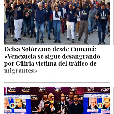
Delsa Solórzano desde Cumaná:
«Venezuela se sigue desangrando
por Güiria víctima del tráfico de
migrantes»
La candidata de Encuentro Ciudadano a la primaria opositora,
Delsa Solórzano, lamentó que a través del estado Sucre se
siga…