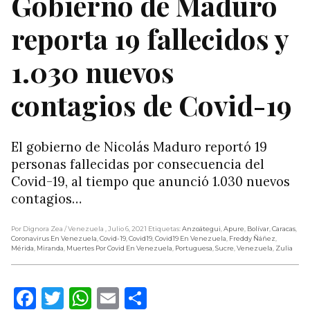
Gobierno de Maduro
reporta 19 fallecidos y
1.030 nuevos
contagios de Covid-19
El gobierno de Nicolás Maduro reportó 19
personas fallecidas por consecuencia del
Covid-19, al tiempo que anunció 1.030 nuevos
contagios…
Por Dignora Zea
/ Venezuela
, Julio 6, 2021
Etiquetas:
Anzoátegui
,
Apure
,
Bolívar
,
Caracas
,
Coronavirus En Venezuela
,
Covid-19
,
Covid19
,
Covid19 En Venezuela
,
Freddy Ñáñez
,
Mérida
,
Miranda
,
Muertes Por Covid En Venezuela
,
Portuguesa
,
Sucre
,
Venezuela
,
Zulia
Facebook
Twitter
WhatsApp
Email
Compartir