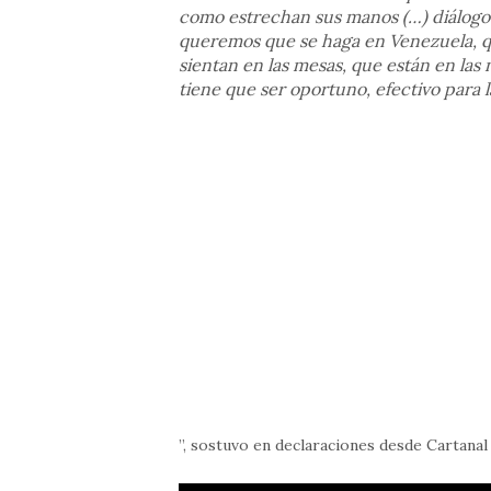
como estrechan sus manos (…) diálogo 
queremos que se haga en Venezuela, que
sientan en las mesas, que están en las
tiene que ser oportuno, efectivo para 
”, sostuvo en declaraciones desde Cartanal