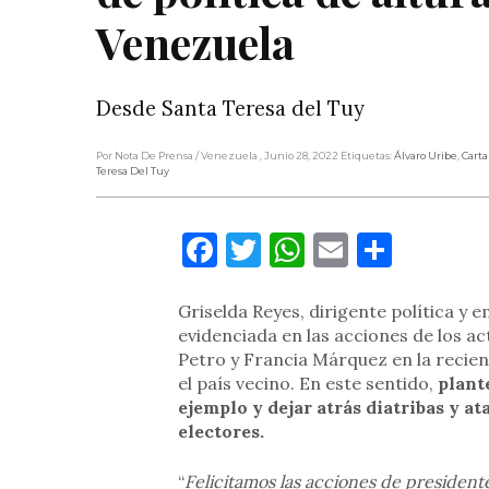
Venezuela
Desde Santa Teresa del Tuy
Por Nota De Prensa
/ Venezuela
, Junio 28, 2022
Etiquetas:
Álvaro Uribe
,
Carta
Teresa Del Tuy
Facebook
Twitter
WhatsApp
Email
Compa
Griselda Reyes, dirigente política y e
evidenciada en las acciones de los ac
Petro y Francia Márquez en la recien
el país vecino. En este sentido,
plant
ejemplo y dejar atrás diatribas y at
electores.
“
Felicitamos las acciones de president