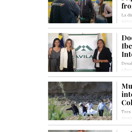
fro
La di
miérc
Do
Ibe
In
Desaf
educa
Mu
int
Co
Tres 
menor