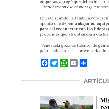
etiquetas, agregó que deben incluirse
“
Escuchar con ese respeto que tene
En este sentido, la también represen
apuntó que deben
trabajar en equip
para así reconectar con los lidera
problemas que afrontan día a día los
“Venezuela goza de talento, de gente
política de altura”, subrayó rodeado 
Facebook
Twitter
WhatsApp
Email
Compa
ARTÍCU
Mi
req