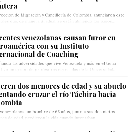
ntera
rección de Migración y Cancillería de Colombia, anunciaron este
oles que, de manera gradual, se están abriendo los pasos…
centes venezolanas causan furor en
roamérica con su Instituto
ternacional de Coaching
iando las adversidades que vive Venezuela y más en el tema
tivo un grupo de profesoras egresadas de la Universidad…
eren dos menores de edad y su abuelo
entando cruzar el río Táchira hacia
lombia
venezolanos, un hombre de 65 años, junto a sus dos nietos
es de edad, perdieron la vida cuando intentaban…