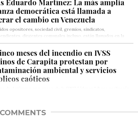
is Eduardo Martínez: La más amplia
anza democrática está llamada a
erar el cambio en Venezuela
idos opositores, sociedad civil, gremios, sindicatos,
endientes, dirgentes comunales incluso, están llamados en la
mplia alianza democrática a liderar…
inco meses del incendio en IVSS
inos de Carapita protestan por
taminación ambiental y servicios
licos caóticos
os de Antímano con apoyo de la ONG Líderes Libres realizarán
rotesta en la cuarta calle Carapa, sector Santa…
COMMENTS