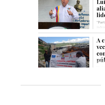
Lu
ali
lid
“Part
indep
más a
A c
vec
con
púb
Vecin
una p