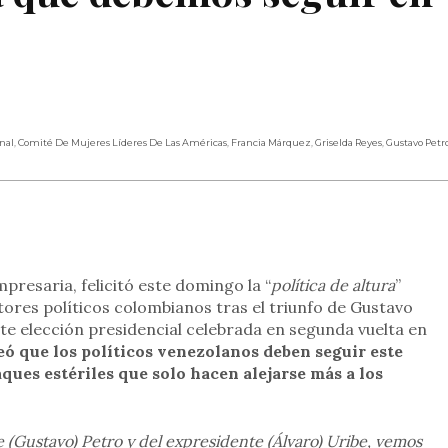
nal
,
Comité De Mujeres Líderes De Las Américas
,
Francia Márquez
,
Griselda Reyes
,
Gustavo Petr
rtir
mpresaria, felicitó este domingo la “
política de altura
”
tores políticos colombianos tras el triunfo de Gustavo
te elección presidencial celebrada en segunda vuelta en
eó que los políticos venezolanos deben seguir este
aques estériles que solo hacen alejarse más a los
e (Gustavo) Petro y del expresidente (Álvaro) Uribe, vemos