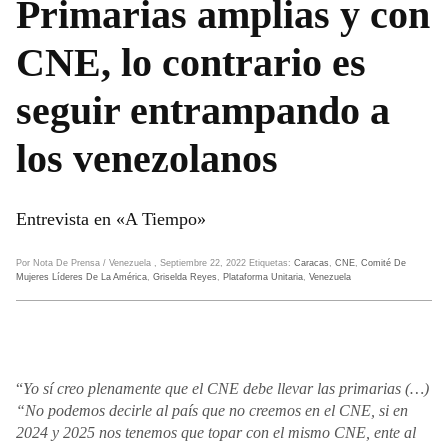
Primarias amplias y con
CNE, lo contrario es
seguir entrampando a
los venezolanos
Entrevista en «A Tiempo»
Por Nota De Prensa
/ Venezuela
, Septiembre 22, 2022
Etiquetas:
Caracas
,
CNE
,
Comité De
Mujeres Líderes De La América
,
Griselda Reyes
,
Plataforma Unitaria
,
Venezuela
“
Yo sí creo plenamente que el CNE debe llevar las primarias (…)
“No podemos decirle al país que no creemos en el CNE, si en
2024 y 2025 nos tenemos que topar con el mismo CNE, ente al