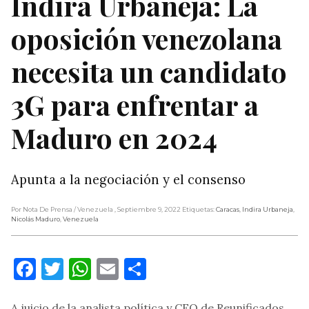
Indira Urbaneja: La
oposición venezolana
necesita un candidato
3G para enfrentar a
Maduro en 2024
Apunta a la negociación y el consenso
Por Nota De Prensa
/ Venezuela
, Septiembre 9, 2022
Etiquetas:
Caracas
,
Indira Urbaneja
,
Nicolás Maduro
,
Venezuela
Facebook
Twitter
WhatsApp
Email
Compartir
A juicio de la analista política y CEO de Reunificados,