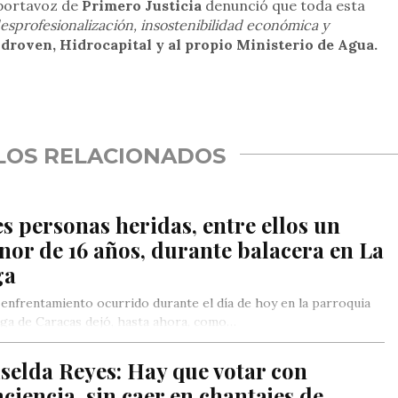
 portavoz de
Primero Justicia
denunció que toda esta
esprofesionalización, insostenibilidad económica y
droven, Hidrocapital y al propio Ministerio de Agua.
rtir
LOS RELACIONADOS
s personas heridas, entre ellos un
or de 16 años, durante balacera en La
ga
 enfrentamiento ocurrido durante el día de hoy en la parroquia
ga de Caracas dejó, hasta ahora, como…
selda Reyes: Hay que votar con
ciencia, sin caer en chantajes de