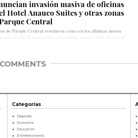
uncian invasión masiva de oficinas
el Hotel Anauco Suites y otras zonas
 Parque Central
os de Parque Central revelaron como en los últimos meses
n una oleada de invasiones a inmuebles comerciales en varias…
COMMENTS
Categorías
Deportes
Economía
Educación
Entretenimiento