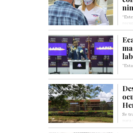
ni
“Este
recup
Eca
ma
lab
”Esta
Des
ocu
He
Se tr
para 