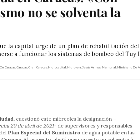
smo no se solventa la
ue la capital urge de un plan de rehabilitación del
se a funcionar los sistemas de bombeo del Tuy I y
 De Caracas
,
Caracas
,
Gran Caracas
,
Hidrocapital
,
Hidroven
,
Jesús Armas
,
Mamonal
,
Ministerio De 
rtir
iudad,
cuestionó este miércoles la designación –
echa 20 de abril de 2021-
de supervisores y responsables
 del
Plan Especial del Suministro
de agua potable en las
 Caracas
. Al respecto, alegó que con esto no solventará