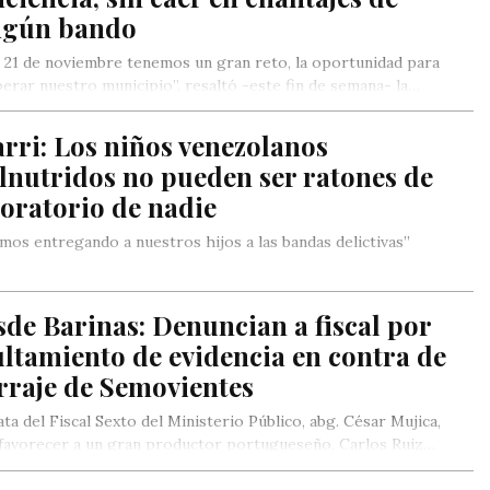
ngún bando
 21 de noviembre tenemos un gran reto, la oportunidad para
erar nuestro municipio”, resaltó -este fin de semana- la…
rri: Los niños venezolanos
lnutridos no pueden ser ratones de
oratorio de nadie
mos entregando a nuestros hijos a las bandas delictivas”
de Barinas: Denuncian a fiscal por
ltamiento de evidencia en contra de
rraje de Semovientes
ata del Fiscal Sexto del Ministerio Público, abg. César Mujica,
favorecer a un gran productor portugueseño, Carlos Ruiz…