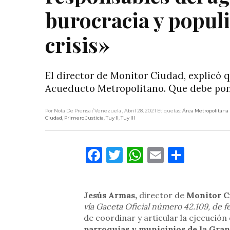
burocracia y populi
crisis»
El director de Monitor Ciudad, explicó q
Acueducto Metropolitano. Que debe poner
Por Nota De Prensa
/ Venezuela
, Abril 28, 2021
Etiquetas:
Área Metropolitana
Ciudad
,
Primero Justicia
,
Tuy II
,
Tuy III
Facebook
Twitter
WhatsApp
Email
Compa
Jesús Armas,
director de
Monitor C
vía Gaceta Oficial número 42.109, de f
de coordinar y articular la ejecución
parroquias y municipios de la Gran