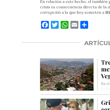
En relación a este hecho, el también
crisis es consecuencia directa de la
d
corrupción
a la que hoy someten a
Hi
Facebook
Twitter
WhatsApp
Email
Compa
ARTÍCU
Tre
men
Ve
En el
La Ve
Gri
con