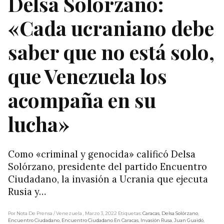
Delsa Solórzano:
«Cada ucraniano debe
saber que no está solo,
que Venezuela los
acompaña en su
lucha»
Como «criminal y genocida» calificó Delsa
Solórzano, presidente del partido Encuentro
Ciudadano, la invasión a Ucrania que ejecuta
Rusia y…
Por Nota De Prensa
/ Venezuela
, Marzo 3, 2022
Etiquetas:
Caracas
,
Delsa Solórzano
,
Encuentro Ciudadano
,
Encuentro Ciudadano En Caracas
,
Invasión Rusa
,
Juan Guaidó
,