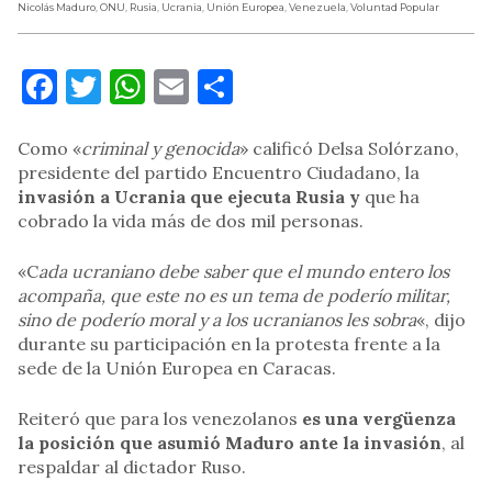
Nicolás Maduro
,
ONU
,
Rusia
,
Ucrania
,
Unión Europea
,
Venezuela
,
Voluntad Popular
Facebook
Twitter
WhatsApp
Email
Compartir
Como «
criminal y genocida
» calificó Delsa Solórzano,
presidente del partido Encuentro Ciudadano, la
invasión a Ucrania que ejecuta Rusia y
que ha
cobrado la vida más de dos mil personas.
«C
ada ucraniano debe saber que el mundo entero los
acompaña, que este no es un tema de poderío militar,
sino de poderío moral y a los ucranianos les sobra
«, dijo
durante su participación en la protesta frente a la
sede de la Unión Europea en Caracas.
Reiteró que para los venezolanos
es una vergüenza
la posición que asumió Maduro ante la invasión
, al
respaldar al dictador Ruso.