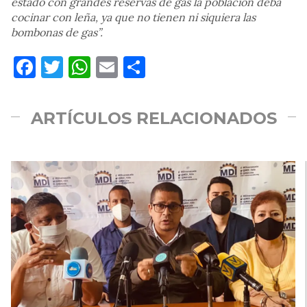
estado con grandes reservas de gas la población deba
cocinar con leña, ya que no tienen ni siquiera las
bombonas de gas”.
Facebook
Twitter
WhatsApp
Email
Compartir
ARTÍCULOS RELACIONADOS