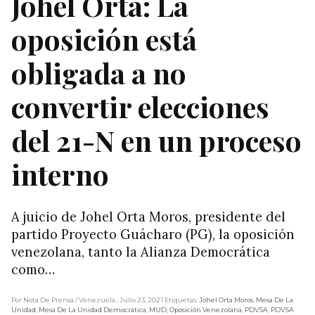
Johel Orta: La
oposición está
obligada a no
convertir elecciones
del 21-N en un proceso
interno
A juicio de Johel Orta Moros, presidente del
partido Proyecto Guácharo (PG), la oposición
venezolana, tanto la Alianza Democrática
como…
Por Nota De Prensa
/ Venezuela
, Julio 23, 2021
Etiquetas:
Johel Orta Moros
,
Mesa De La
Unidad
,
Mesa De La Unidad Democrática
,
MUD
,
Oposición Venezolana
,
PDVSA
,
PDVSA