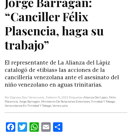
Jorge Barragán:
“Canciller Félix
Plasencia, haga su
trabajo”
El representante de La Alianza del Lápiz
catalogó de «tibias» las acciones de la
cancillería venezolana ante el asesinato del
niño venezolano en aguas trinitarias.
Por Dignora Zea
/ Venezuela
, Febrero 15, 2022
Etiquetas:
Alianza Del Lápiz
,
Félix
Placencia
,
Jorge Barragán
,
Ministerio De Relaciones Exteriores
,
Trinidad Y Tobago
,
Venezolanos En Trinidad Y Tobago
,
Venezuela
Facebook
Twitter
WhatsApp
Email
Compartir