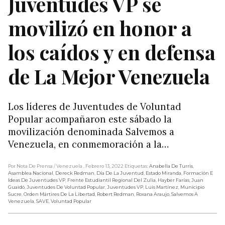
Juventudes VP se
movilizó en honor a
los caídos y en defensa
de La Mejor Venezuela
Los líderes de Juventudes de Voluntad
Popular acompañaron este sábado la
movilización denominada Salvemos a
Venezuela, en conmemoración a la…
Por Nota De Prensa
/ Venezuela
, Febrero 13, 2022
Etiquetas:
Anabella De Turris
,
Asamblea Nacional
,
Dereck Redman
,
Día De La Juventud
,
Estado Miranda
,
Formación E
Ideas De Juventudes VP
,
Frente Estudiantil Regional Del Zulia
,
Hayber Farías
,
Juan
Guaidó
,
Juventudes De Voluntad Popular
,
Juventudes VP
,
Luis Martínez
,
Municipio
Sucre
,
Orden Mártires De La Libertad
,
Robert Redman
,
Roxana Araujo
,
Salvemos A
Venezuela
,
SAVE
,
Voluntad Popular