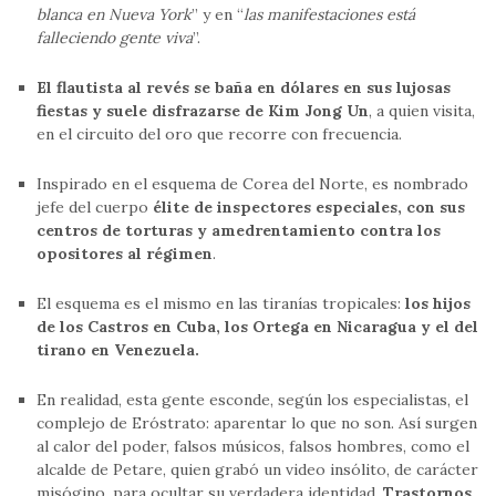
blanca en Nueva York
” y en “
las manifestaciones está
falleciendo gente viva
”.
El flautista al revés se baña en dólares en sus lujosas
fiestas y suele disfrazarse de Kim Jong Un
, a quien visita,
en el circuito del oro que recorre con frecuencia.
Inspirado en el esquema de Corea del Norte, es nombrado
jefe del cuerpo
élite de inspectores especiales, con sus
centros de torturas y amedrentamiento contra los
opositores al régimen
.
El esquema es el mismo en las tiranías tropicales:
los hijos
de los Castros en Cuba, los Ortega en Nicaragua y el del
tirano en Venezuela.
En realidad, esta gente esconde, según los especialistas, el
complejo de Eróstrato: aparentar lo que no son. Así surgen
al calor del poder, falsos músicos, falsos hombres, como el
alcalde de Petare, quien grabó un video insólito, de carácter
misógino, para ocultar su verdadera identidad.
Trastornos