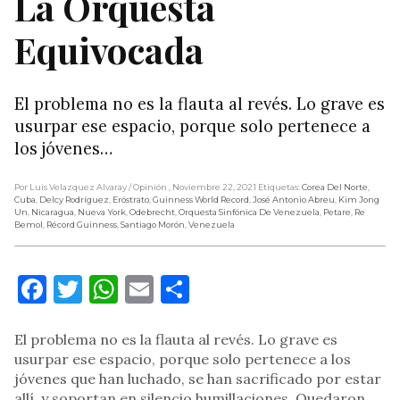
La Orquesta
Equivocada
El problema no es la flauta al revés. Lo grave es
usurpar ese espacio, porque solo pertenece a
los jóvenes…
Por Luis Velazquez Alvaray
/ Opinión
, Noviembre 22, 2021
Etiquetas:
Corea Del Norte
,
Cuba
,
Delcy Rodríguez
,
Eróstrato
,
Guinness World Record
,
José Antonio Abreu
,
Kim Jong
Un
,
Nicaragua
,
Nueva York
,
Odebrecht
,
Orquesta Sinfónica De Venezuela
,
Petare
,
Re
Bemol
,
Récord Guinness
,
Santiago Morón
,
Venezuela
Facebook
Twitter
WhatsApp
Email
Compartir
El problema no es la flauta al revés. Lo grave es
usurpar ese espacio, porque solo pertenece a los
jóvenes que han luchado, se han sacrificado por estar
allí, y soportan en silencio humillaciones. Quedaron