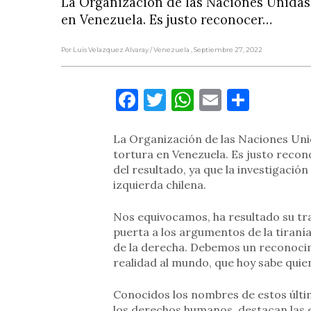
La Organización de las Naciones Unidas 
en Venezuela. Es justo reconocer…
Por Luis Velazquez Alvaray
/ Venezuela
, Septiembre 27, 2022
Facebook
Twitter
WhatsApp
Email
Compa
La Organización de las Naciones Uni
tortura en Venezuela. Es justo reco
del resultado, ya que la investigación
izquierda chilena.
Nos equivocamos, ha resultado su tra
puerta a los argumentos de la tiraní
de la derecha. Debemos un reconocimi
realidad al mundo, que hoy sabe quien
Conocidos los nombres de estos últim
los derechos humanos, destacan las e