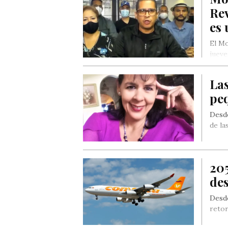
Rev
es 
El Mo
jueve
volu
Las
peq
Desde
de la
20
de
Desde
retor