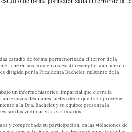
estudió de forma pormenorizada el terror de la to
rtir
das estudió de forma pormenorizada el terror de la
nocer que en sus comienzos existía escepticismo acerca
 es dirigida por la Presidenta Bachelet, militante de la
bajo un informe histórico, imparcial que cierra la
a, ante cuyos desmanes suelen decir que todo proviene
ento a la Dra. Bachelet y su equipo; presenta la
es son las víctimas y los victimarios.
os y comprobada su participación, en las violaciones de
jecuciones extrajudiciales, las desapariciones forzadas,