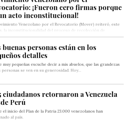
ocatorio: ¡Fueron cero firmas porque
un acto inconstitucional!
vimiento Venezolano por el Revocatorio (Mover) reiteró, este
s, la inconstitucionalidad del proceso de recolección de
ntades convocado por…
 buenas personas están en los
ueños detalles
 muy pequeñas escuche decir a mis abuelos, que las grandezas
s personas se ven en su generosidad. Hoy…
5 ciudadanos retornaron a Venezuela
sde Perú
 el inicio del Plan de la Patria 23.000 venezolanos han
nado al país.