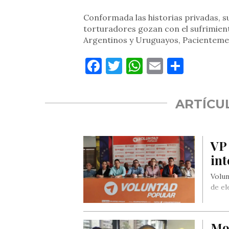
Conformada las historias privadas, 
torturadores gozan con el sufrimient
Argentinos y Uruguayos, Pacientemen
Facebook
Twitter
WhatsApp
Email
Compa
ARTÍCU
VP 
int
Volun
de el
Mo